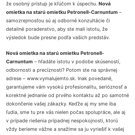
že osobný prístup je kľúčom k úspechu.
Nová
omietka na starú omietku Petronell-Carnuntum
–
samozrejmosťou sú aj odborné konzultácie či
detailné poradenstvo, aby ste mali istotu, že
výsledok bude presne podľa vašich predstáv.
Nová omietka na starú omietku Petronell-
Carnuntum
– hľadáte istotu v podobe skúseností,
odbornosti a precíznosti? Potom ste na správnej
adrese – www.vymalujemto.sk. Inak povedané,
garantujeme vám vysokú profesionalitu, serióznosť a
korektné jednanie od prvého kontaktu až po samotné
dokončenie vašej zákazky. Keďže aj my sme iba
ľudia, sme tu pre vás nielen počas spolupráce, ale aj
v prípade riešenia prípadnej nespokojnosti, ktorú
vždy berieme vážne a snažíme sa ju vyriešiť k vašej