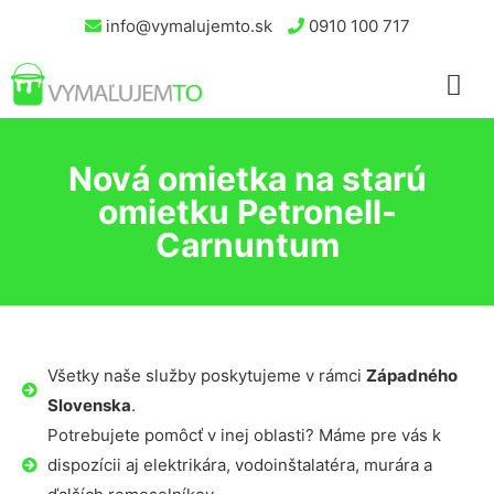
info@vymalujemto.sk
0910 100 717
Nová omietka na starú
omietku Petronell-
Carnuntum
Všetky naše služby poskytujeme v rámci
Západného
Slovenska
.
Potrebujete pomôcť v inej oblasti? Máme pre vás k
dispozícii aj elektrikára, vodoinštalatéra, murára a