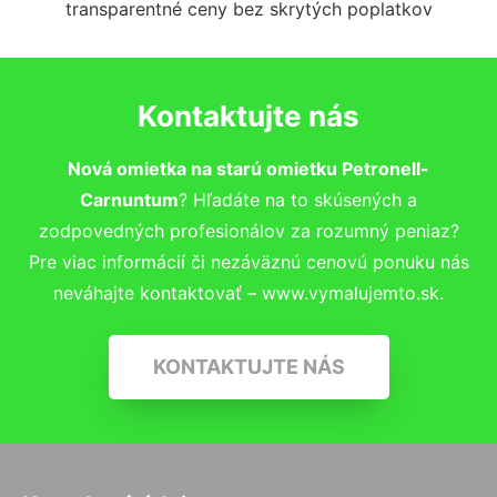
transparentné ceny bez skrytých poplatkov
Kontaktujte nás
Nová omietka na starú omietku Petronell-
Carnuntum
? Hľadáte na to skúsených a
zodpovedných profesionálov za rozumný peniaz?
Pre viac informácií či nezáväznú cenovú ponuku nás
neváhajte kontaktovať – www.vymalujemto.sk.
KONTAKTUJTE NÁS