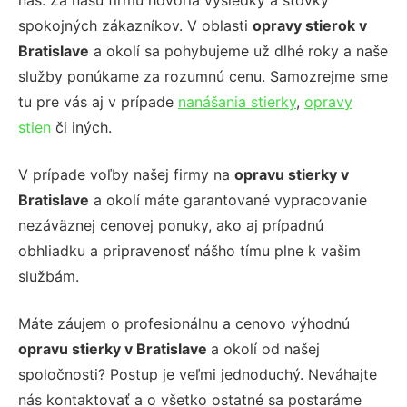
nás. Za našu firmu hovoria výsledky a stovky
spokojných zákazníkov. V oblasti
opravy stierok v
Bratislave
a okolí sa pohybujeme už dlhé roky a naše
služby ponúkame za rozumnú cenu. Samozrejme sme
tu pre vás aj v prípade
nanášania stierky
,
opravy
stien
či iných.
V prípade voľby našej firmy na
opravu stierky v
Bratislave
a okolí máte garantované vypracovanie
nezáväznej cenovej ponuky, ako aj prípadnú
obhliadku a pripravenosť nášho tímu plne k vašim
službám.
Máte záujem o profesionálnu a cenovo výhodnú
opravu stierky v Bratislave
a okolí od našej
spoločnosti? Postup je veľmi jednoduchý. Neváhajte
nás kontaktovať a o všetko ostatné sa postaráme