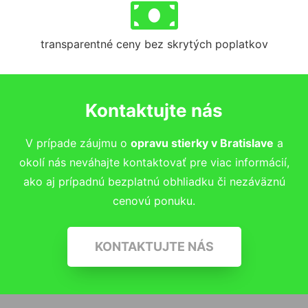
transparentné ceny bez skrytých poplatkov
Kontaktujte nás
V prípade záujmu o
opravu stierky
v Bratislave
a
okolí nás neváhajte kontaktovať pre viac informácií,
ako aj prípadnú bezplatnú obhliadku či nezáväznú
cenovú ponuku.
KONTAKTUJTE NÁS