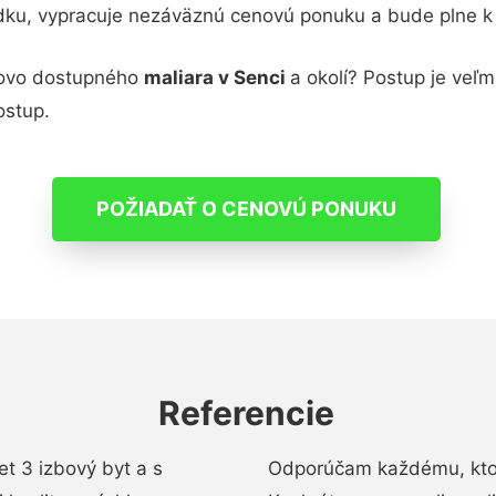
adku, vypracuje nezáväznú cenovú ponuku a bude plne k
novo dostupného
maliara v Senci
a okolí? Postup je veľ
ostup.
POŽIADAŤ O CENOVÚ PONUKU
Referencie
t 3 izbový byt a s
Odporúčam každému, kto 