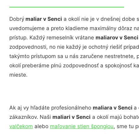
Dobrý
maliar v Senci
a okolí nie je v dnešnej dobe 
uvedomujeme a preto kladieme maximálny dôraz na k
prístup. Každý remeselník vrátane
maliarov v Senci
zodpovednosti, no nie každý je ochotný riešiť prípa
takýmto prístupom sa u nás zaručene nestretnete, p
okolí
preberáme plnú zodpovednosť a spokojnosť ka
mieste.
Ak aj vy hľadáte profesionálneho
maliara v Senci
a 
zákazníkov. Naši
maliari v Senci
a okolí majú bohat
valčekom
alebo
maľovanie stien špongiou
, sme tu p