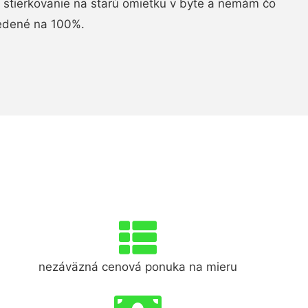
i stierkovanie na starú omietku v byte a nemám čo
vedené na 100%.
nezáväzná cenová ponuka na mieru