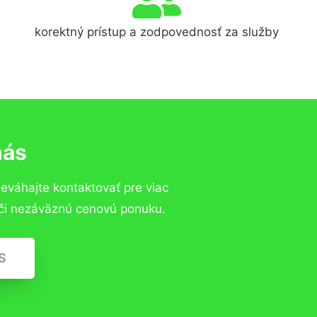
korektný prístup a zodpovednosť za služby
nás
neváhajte kontaktovať pre viac
u či nezáväznú cenovú ponuku.
S