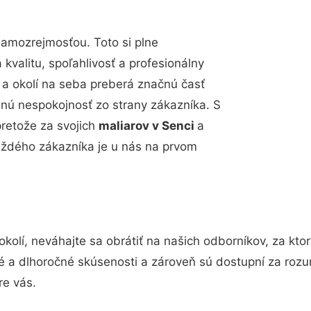
samozrejmosťou. Toto si plne
valitu, spoľahlivosť a profesionálny
a okolí na seba preberá značnú časť
dnú nespokojnosť zo strany zákazníka. S
retože za svojich
maliarov v Senci
a
ždého zákazníka je u nás na prvom
okolí, neváhajte sa obrátiť na našich odborníkov, za kt
é a dlhoročné skúsenosti a zároveň sú dostupní za roz
re vás.