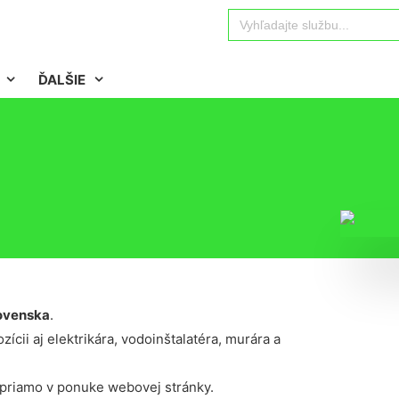
Search
for:
ĎALŠIE
ovenska
.
ícii aj elektrikára, vodoinštalatéra, murára a
 priamo v ponuke webovej stránky.