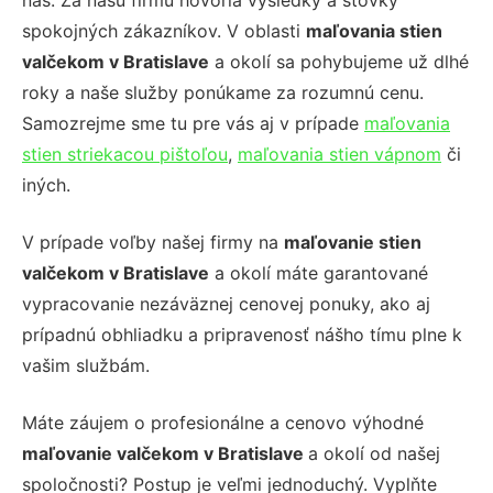
nás. Za našu firmu hovoria výsledky a stovky
spokojných zákazníkov. V oblasti
maľovania stien
valčekom v Bratislave
a okolí sa pohybujeme už dlhé
roky a naše služby ponúkame za rozumnú cenu.
Samozrejme sme tu pre vás aj v prípade
maľovania
stien striekacou pištoľou
,
maľovania stien vápnom
či
iných.
V prípade voľby našej firmy na
maľovanie stien
valčekom v Bratislave
a okolí máte garantované
vypracovanie nezáväznej cenovej ponuky, ako aj
prípadnú obhliadku a pripravenosť nášho tímu plne k
vašim službám.
Máte záujem o profesionálne a cenovo výhodné
maľovanie valčekom v Bratislave
a okolí od našej
spoločnosti? Postup je veľmi jednoduchý. Vyplňte