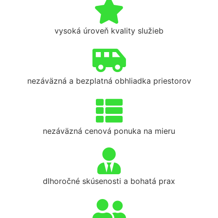
vysoká úroveň kvality služieb
nezáväzná a bezplatná obhliadka priestorov
nezáväzná cenová ponuka na mieru
dlhoročné skúsenosti a bohatá prax