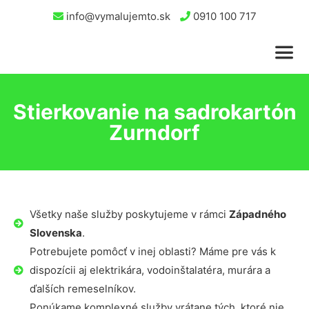
info@vymalujemto.sk
0910 100 717
Stierkovanie na sadrokartón
Zurndorf
Všetky naše služby poskytujeme v rámci
Západného
Slovenska
.
Potrebujete pomôcť v inej oblasti? Máme pre vás k
dispozícii aj elektrikára, vodoinštalatéra, murára a
ďalších remeselníkov.
Ponúkame komplexné služby vrátane tých, ktoré nie