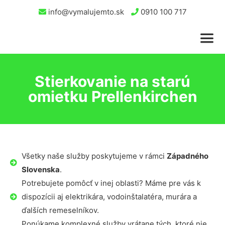
info@vymalujemto.sk
0910 100 717
Stierkovanie na starú
omietku Prellenkirchen
Všetky naše služby poskytujeme v rámci
Západného
Slovenska
.
Potrebujete pomôcť v inej oblasti? Máme pre vás k
dispozícii aj elektrikára, vodoinštalatéra, murára a
ďalších remeselníkov.
Ponúkame komplexné služby vrátane tých, ktoré nie