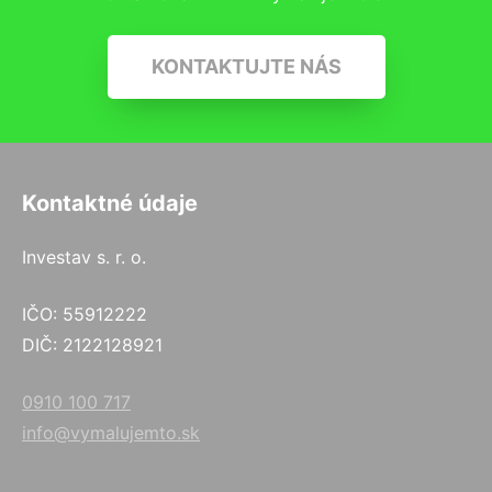
KONTAKTUJTE NÁS
Kontaktné údaje
Investav s. r. o.
IČO: 55912222
DIČ: 2122128921
0910 100 717
info@vymalujemto.sk