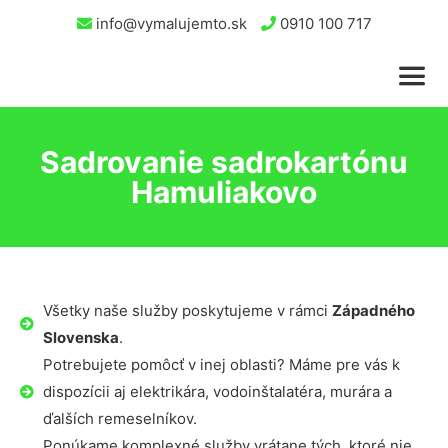
info@vymalujemto.sk
0910 100 717
Sadrovanie sadrokartónu
Hamuliakovo
Všetky naše služby poskytujeme v rámci
Západného
Slovenska
.
Potrebujete pomôcť v inej oblasti? Máme pre vás k
dispozícii aj elektrikára, vodoinštalatéra, murára a
ďalších remeselníkov.
Ponúkame komplexné služby vrátane tých, ktoré nie