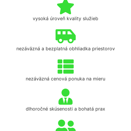
vysoká úroveň kvality služieb
nezáväzná a bezplatná obhliadka priestorov
nezáväzná cenová ponuka na mieru
dlhoročné skúsenosti a bohatá prax