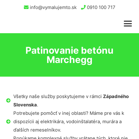
info@vymalujemto.sk
0910 100 717
Patinovanie betónu
Marchegg
Všetky naše služby poskytujeme v rámci
Západného
Slovenska
.
Potrebujete pomôcť v inej oblasti? Máme pre vás k
dispozícii aj elektrikára, vodoinštalatéra, murára a
ďalších remeselníkov.
Ponúkame komplexné služby vrátane tých, ktoré nie