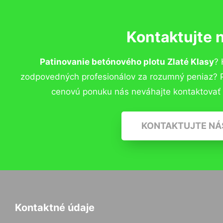
Kontaktujte 
Patinovanie betónového plotu Zlaté Klasy
? 
zodpovedných profesionálov za rozumný peniaz? Pr
cenovú ponuku nás neváhajte kontaktovať
KONTAKTUJTE NÁ
Kontaktné údaje