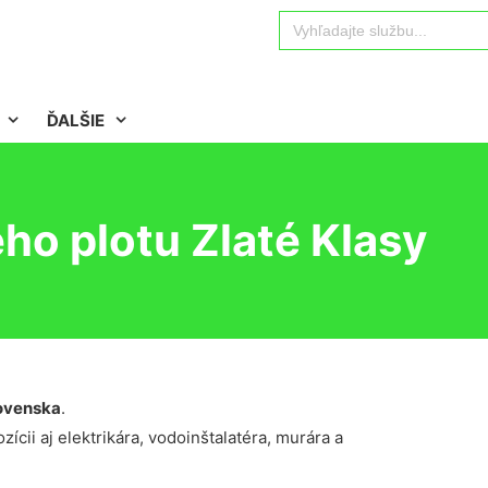
Search
for:
ĎALŠIE
ho plotu Zlaté Klasy
ovenska
.
ícii aj elektrikára, vodoinštalatéra, murára a