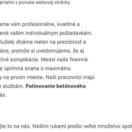
 priamo v ponuke webovej stránky.
me vám profesionálne, kvalitné a
bené vašim individuálnym požiadavkám.
 služieb dbáme nielen na precíznosť a
ráce, pretože si uvedomujeme, že aj
čné komplikácie. Medzi naše firemné
up a úprimná snaha o maximálnu
y na prvom mieste. Naši pracovníci majú
im službám.
Patinovanie betónového
ás.
te to na nás. Našimi rukami prešlo veľké množstvo spo