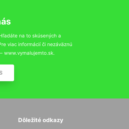
nás
Hľadáte na to skúsených a
e viac informácií či nezáväznú
 – www.vymalujemto.sk.
S
Dôležité odkazy