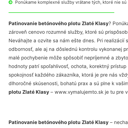
Ponúkame komplexné služby vrátane tých, ktoré nie sú
Patinovanie betónového plotu Zlaté Klasy
? Ponúka
zároveň cenovo rozumné služby, ktoré sú prispôso
Neváhajte a ozvite sa nám ešte dnes. Pri realizácií
odbornosť, ale aj na dôslednú kontrolu vykonanej p
malé pochybenie môže spôsobiť nepríjemné a zbyto
hodnoty patrí spoľahlivosť, ochota, korektný príst
spokojnosť každého zákazníka, ktorá je pre nás vžd
dlhoročné skúsenosti, bohatú prax a sú plne k vaš
plotu Zlaté Klasy
– www.vymalujemto.sk je tu pre v
Patinovanie betónového plotu Zlaté Klasy
– nechaj