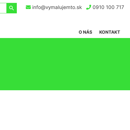
Search Button
info@vymalujemto.sk
0910 100 717
O NÁS
KONTAKT