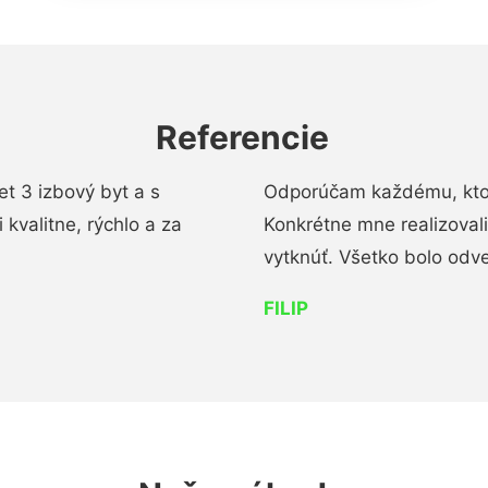
Referencie
t 3 izbový byt a s
Odporúčam každému, kto 
kvalitne, rýchlo a za
Konkrétne mne realizoval
vytknúť. Všetko bolo od
FILIP