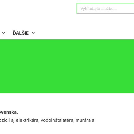
Search
for:
ĎALŠIE
ovenska
.
ícii aj elektrikára, vodoinštalatéra, murára a