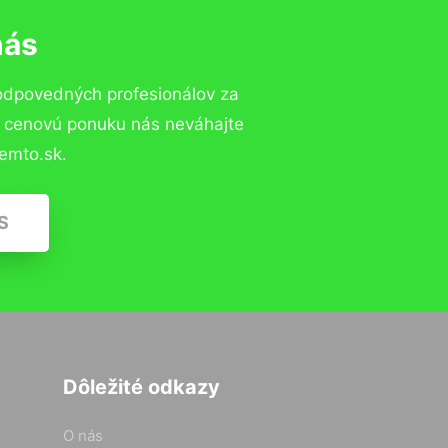
nás
odpovedných profesionálov za
ú cenovú ponuku nás neváhajte
emto.sk.
S
Dôležité odkazy
O nás