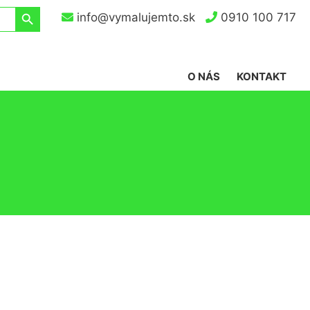
Search Button
info@vymalujemto.sk
0910 100 717
O NÁS
KONTAKT