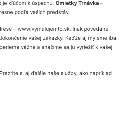
p je kľúčom k úspechu.
Omietky Trnávka
–
resne podľa vašich predstáv.
 adrese – www.vymalujemto.sk. Inak povedané,
 dokončenie vašej zákazky. Keďže aj my sme iba
 berieme vážne a snažíme sa ju vyriešiť k vašej
rezrite si aj ďalšie naše služby, ako napríklad