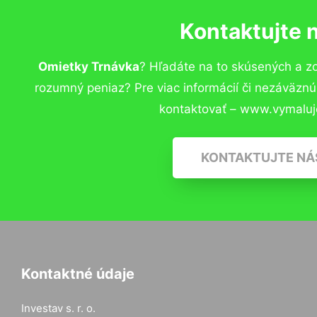
Kontaktujte 
Omietky Trnávka
? Hľadáte na to skúsených a z
rozumný peniaz? Pre viac informácií či nezáväzn
kontaktovať – www.vymaluj
KONTAKTUJTE NÁ
Kontaktné údaje
Investav s. r. o.