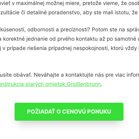
vieť v maximálnej možnej miere, pretože vieme, že oso
ltácie či detailné poradenstvo, aby ste mali istotu, ž
skúseností, odbornosti a precíznosti? Potom ste na spr
 a korektné jednanie od prvého kontaktu až po samotné
j v prípade riešenia prípadnej nespokojnosti, ktorú vždy
íte obávať. Neváhajte a kontaktujte nás pre viac informá
nštrukcia starých omietok Groißenbrunn
.
POŽIADAŤ O CENOVÚ PONUKU