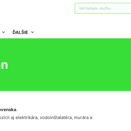
Search
for:
ĎALŠIE
nn
ovenska
.
ícii aj elektrikára, vodoinštalatéra, murára a