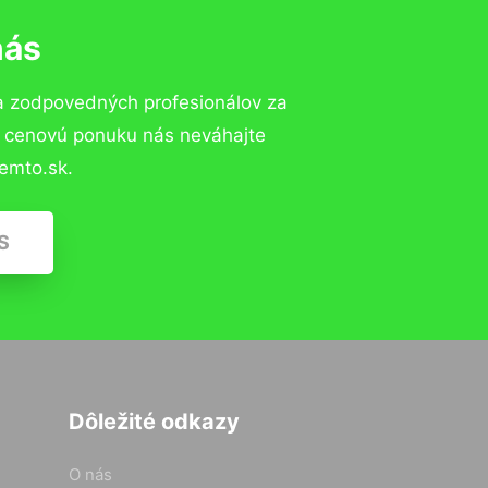
nás
a zodpovedných profesionálov za
ú cenovú ponuku nás neváhajte
emto.sk.
S
Dôležité odkazy
O nás