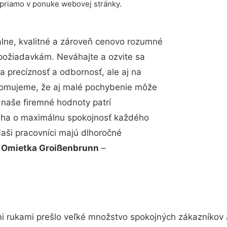
 priamo v ponuke webovej stránky.
lne, kvalitné a zároveň cenovo rozumné
 požiadavkám. Neváhajte a ozvite sa
a precíznosť a odbornosť, ale aj na
edomujeme, že aj malé pochybenie môže
 naše firemné hodnoty patrí
snaha o maximálnu spokojnosť každého
Naši pracovníci majú dlhoročné
.
Omietka Groißenbrunn
–
i rukami prešlo veľké množstvo spokojných zákazníkov a