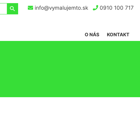
Search Button
info@vymalujemto.sk
0910 100 717
O NÁS
KONTAKT