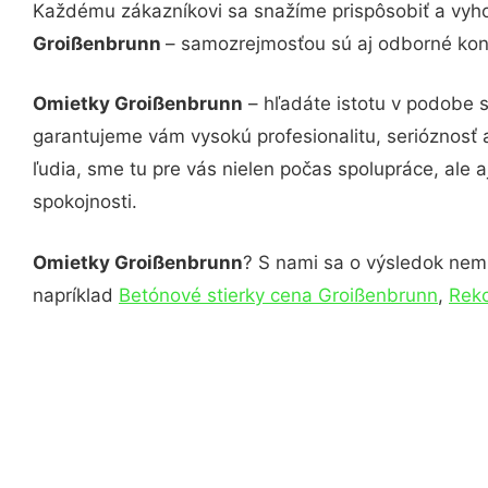
Každému zákazníkovi sa snažíme prispôsobiť a vyho
Groißenbrunn
– samozrejmosťou sú aj odborné konzu
Omietky Groißenbrunn
– hľadáte istotu v podobe 
garantujeme vám vysokú profesionalitu, serióznosť
ľudia, sme tu pre vás nielen počas spolupráce, ale a
spokojnosti.
Omietky Groißenbrunn
? S nami sa o výsledok nemus
napríklad
Betónové stierky cena Groißenbrunn
,
Reko