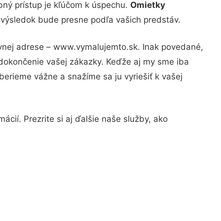
bný prístup je kľúčom k úspechu.
Omietky
e výsledok bude presne podľa vašich predstáv.
ávnej adrese – www.vymalujemto.sk. Inak povedané,
 dokončenie vašej zákazky. Keďže aj my sme iba
 berieme vážne a snažíme sa ju vyriešiť k vašej
cií. Prezrite si aj ďalšie naše služby, ako