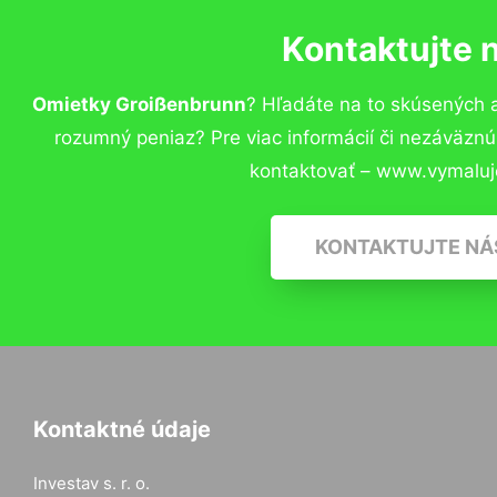
Kontaktujte 
Omietky Groißenbrunn
? Hľadáte na to skúsených 
rozumný peniaz? Pre viac informácií či nezáväzn
kontaktovať – www.vymaluj
KONTAKTUJTE NÁ
Kontaktné údaje
Investav s. r. o.