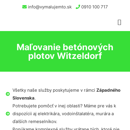
info@vymalujemto.sk
0910 100 717
Maľovanie betónových
plotov Witzeldorf
Všetky naše služby poskytujeme v rámci
Západného
Slovenska
.
Potrebujete pomôcť v inej oblasti? Máme pre vás k
dispozícii aj elektrikára, vodoinštalatéra, murára a
ďalších remeselníkov.
Ponúkame komplexné služby vrátane tých, ktoré nie