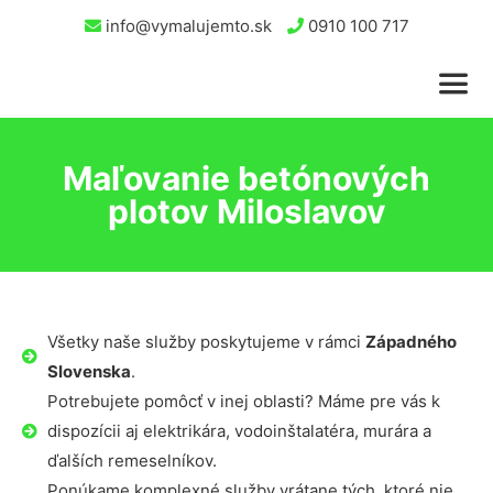
info@vymalujemto.sk
0910 100 717
Maľovanie betónových
plotov Miloslavov
Všetky naše služby poskytujeme v rámci
Západného
Slovenska
.
Potrebujete pomôcť v inej oblasti? Máme pre vás k
dispozícii aj elektrikára, vodoinštalatéra, murára a
ďalších remeselníkov.
Ponúkame komplexné služby vrátane tých, ktoré nie