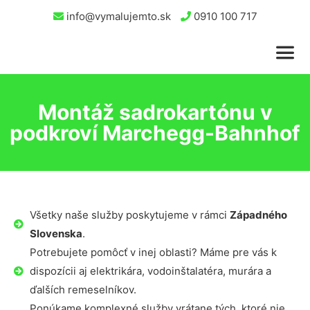
info@vymalujemto.sk
0910 100 717
Montáž sadrokartónu v
podkroví Marchegg-Bahnhof
Všetky naše služby poskytujeme v rámci
Západného
Slovenska
.
Potrebujete pomôcť v inej oblasti? Máme pre vás k
dispozícii aj elektrikára, vodoinštalatéra, murára a
ďalších remeselníkov.
Ponúkame komplexné služby vrátane tých, ktoré nie