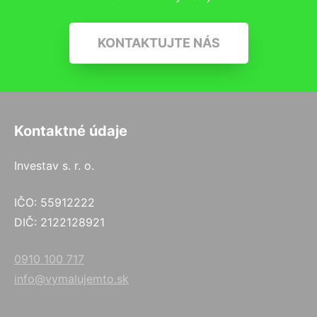
KONTAKTUJTE NÁS
Kontaktné údaje
Investav s. r. o.
IČO: 55912222
DIČ: 2122128921
0910 100 717
info@vymalujemto.sk