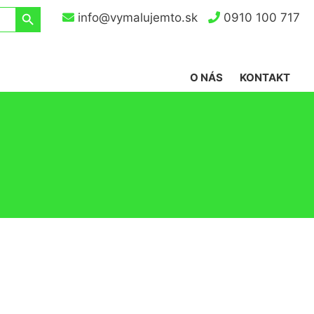
Search Button
info@vymalujemto.sk
0910 100 717
O NÁS
KONTAKT