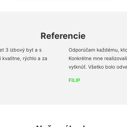
Referencie
t 3 izbový byt a s
Odporúčam každému, kto 
kvalitne, rýchlo a za
Konkrétne mne realizoval
vytknúť. Všetko bolo od
FILIP