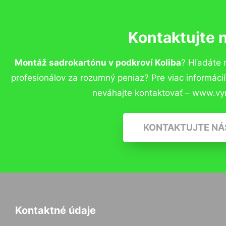
Kontaktujte 
Montáž sadrokartónu v podkroví Koliba
? Hľadáte 
profesionálov za rozumný peniaz? Pre viac informác
neváhajte kontaktovať – www.vy
KONTAKTUJTE NÁ
Kontaktné údaje