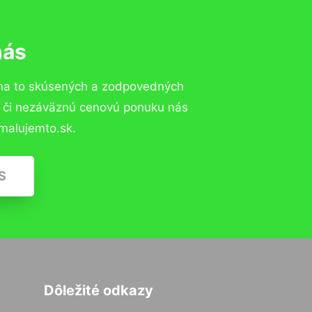
nás
na to skúsených a zodpovedných
ií či nezáväznú cenovú ponuku nás
malujemto.sk.
S
Dôležité odkazy