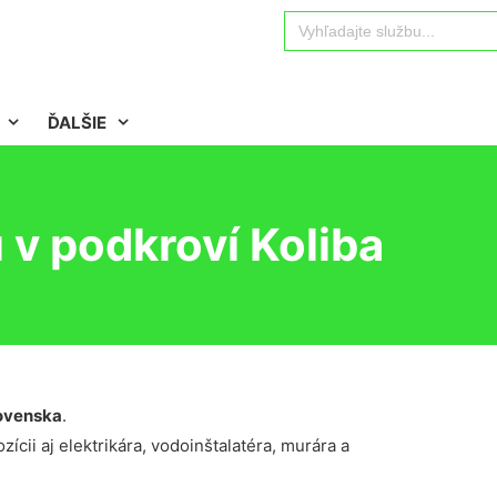
Search
for:
ĎALŠIE
v podkroví Koliba
ovenska
.
ícii aj elektrikára, vodoinštalatéra, murára a