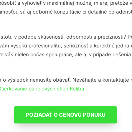
pôsobiť a vyhovieť v maximálnej možnej miere, pretože 
mosťou sú aj odborné konzultácie či detailné poradenst
istotu v podobe skúseností, odbornosti a precíznosti? 
ám vysokú profesionalitu, serióznosť a korektné jedna
e vás nielen počas spolupráce, ale aj v prípade riešeni
 o výsledok nemusíte obávať. Neváhajte a kontaktujte nás
Stierkovanie panelových stien Koliba
.
POŽIADAŤ O CENOVÚ PONUKU