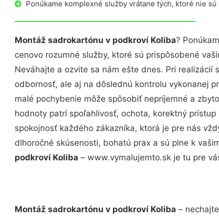
Ponúkame komplexné služby vrátane tých, ktoré nie sú
Montáž sadrokartónu v podkroví Koliba
? Ponúkame
cenovo rozumné služby, ktoré sú prispôsobené vaš
Neváhajte a ozvite sa nám ešte dnes. Pri realizácií
odbornosť, ale aj na dôslednú kontrolu vykonanej p
malé pochybenie môže spôsobiť nepríjemné a zbyto
hodnoty patrí spoľahlivosť, ochota, korektný príst
spokojnosť každého zákazníka, ktorá je pre nás vžd
dlhoročné skúsenosti, bohatú prax a sú plne k vaš
podkroví Koliba
– www.vymalujemto.sk je tu pre vá
Montáž sadrokartónu v podkroví Koliba
– nechajte