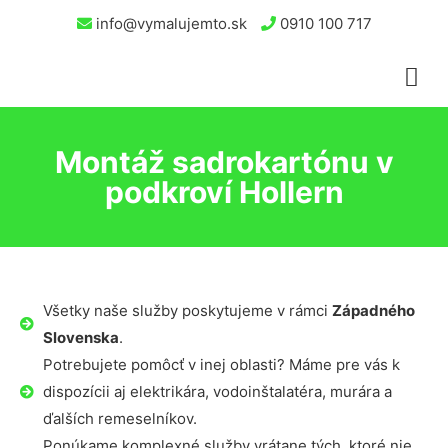
info@vymalujemto.sk
0910 100 717
Montáž sadrokartónu v
podkroví Hollern
Všetky naše služby poskytujeme v rámci
Západného
Slovenska
.
Potrebujete pomôcť v inej oblasti? Máme pre vás k
dispozícii aj elektrikára, vodoinštalatéra, murára a
ďalších remeselníkov.
Ponúkame komplexné služby vrátane tých, ktoré nie