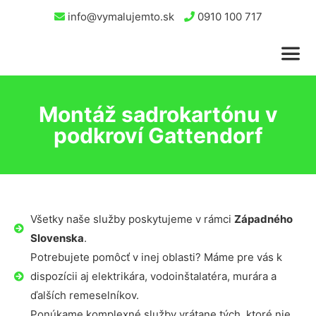
info@vymalujemto.sk
0910 100 717
Montáž sadrokartónu v
podkroví Gattendorf
Všetky naše služby poskytujeme v rámci
Západného
Slovenska
.
Potrebujete pomôcť v inej oblasti? Máme pre vás k
dispozícii aj elektrikára, vodoinštalatéra, murára a
ďalších remeselníkov.
Ponúkame komplexné služby vrátane tých, ktoré nie