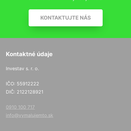
KONTAKTUJTE NÁS
Kontaktné údaje
Investav s. r. o.
IČO: 55912222
DIČ: 2122128921
0910 100 717
info@vymalujemto.sk