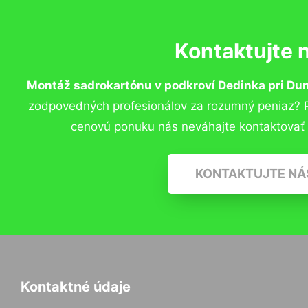
Kontaktujte 
Montáž sadrokartónu v podkroví Dedinka pri Dun
zodpovedných profesionálov za rozumný peniaz? Pr
cenovú ponuku nás neváhajte kontaktovať
KONTAKTUJTE NÁ
Kontaktné údaje