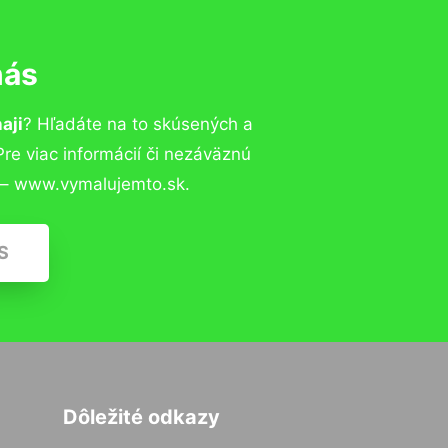
nás
aji
? Hľadáte na to skúsených a
e viac informácií či nezáväznú
 – www.vymalujemto.sk.
S
Dôležité odkazy