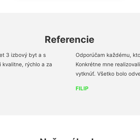
Referencie
t 3 izbový byt a s
Odporúčam každému, kto 
kvalitne, rýchlo a za
Konkrétne mne realizoval
vytknúť. Všetko bolo od
FILIP