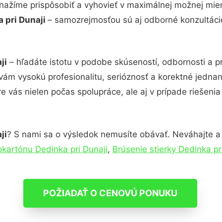
snažíme prispôsobiť a vyhovieť v maximálnej možnej mier
 pri Dunaji
– samozrejmosťou sú aj odborné konzultácie 
ji
– hľadáte istotu v podobe skúseností, odbornosti a p
ám vysokú profesionalitu, serióznosť a korektné jedna
e vás nielen počas spolupráce, ale aj v prípade riešeni
ji
? S nami sa o výsledok nemusíte obávať. Neváhajte a ko
okartónu Dedinka pri Dunaji
,
Brúsenie stierky Dedinka pr
POŽIADAŤ O CENOVÚ PONUKU