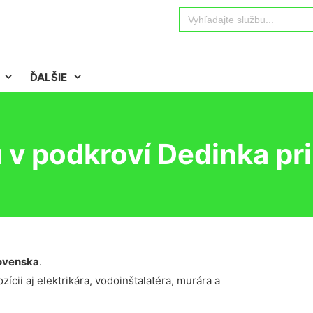
Search
for:
ĎALŠIE
v podkroví Dedinka pri
ovenska
.
ícii aj elektrikára, vodoinštalatéra, murára a