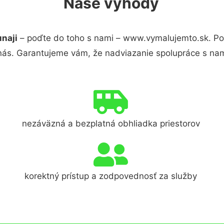
Naše výhody
naji
– poďte do toho s nami – www.vymalujemto.sk. P
 nás. Garantujeme vám, že nadviazanie spolupráce s nam
nezáväzná a bezplatná obhliadka priestorov
korektný prístup a zodpovednosť za služby