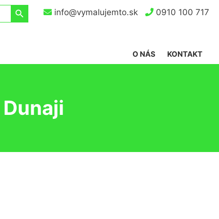
Search Button
info@vymalujemto.sk
0910 100 717
O NÁS
KONTAKT
 Dunaji