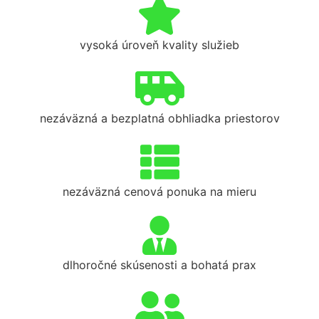
vysoká úroveň kvality služieb
nezáväzná a bezplatná obhliadka priestorov
nezáväzná cenová ponuka na mieru
dlhoročné skúsenosti a bohatá prax