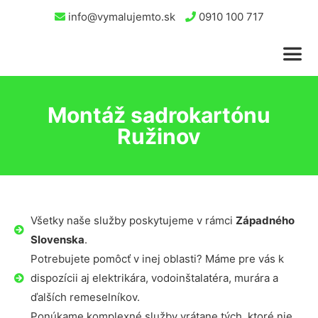
info@vymalujemto.sk
0910 100 717
Montáž sadrokartónu
Ružinov
Všetky naše služby poskytujeme v rámci
Západného
Slovenska
.
Potrebujete pomôcť v inej oblasti? Máme pre vás k
dispozícii aj elektrikára, vodoinštalatéra, murára a
ďalších remeselníkov.
Ponúkame komplexné služby vrátane tých, ktoré nie