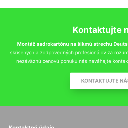
Kontaktujte 
Montáž sadrokartónu na šikmú strechu Deuts
skúsených a zodpovedných profesionálov za rozumný
nezáväznú cenovú ponuku nás neváhajte kontak
KONTAKTUJTE NÁ
Kontaktné údaje