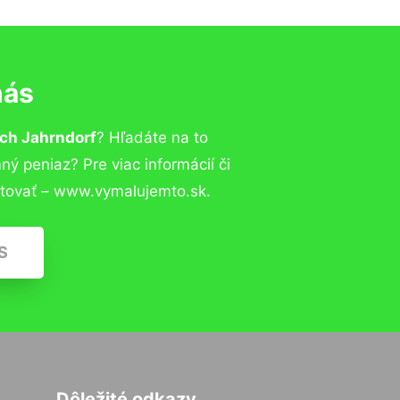
nás
ch Jahrndorf
? Hľadáte na to
 peniaz? Pre viac informácií či
tovať – www.vymalujemto.sk.
S
Dôležité odkazy