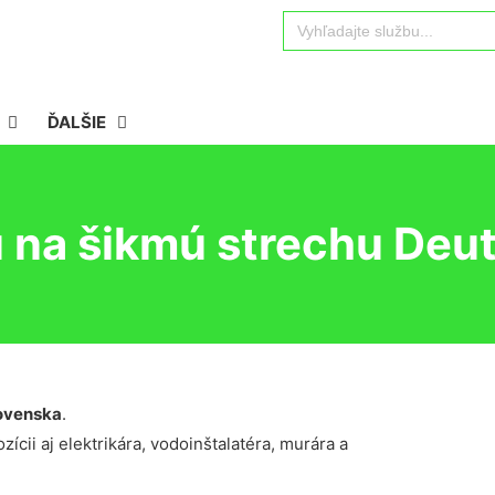
Search
for:
ĎALŠIE
 na šikmú strechu Deu
ovenska
.
ícii aj elektrikára, vodoinštalatéra, murára a