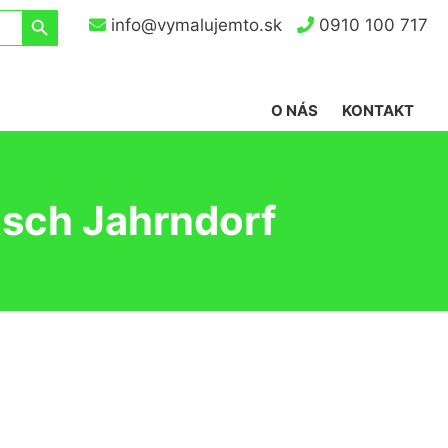
Search Button
info@vymalujemto.sk
0910 100 717
O NÁS
KONTAKT
tsch Jahrndorf