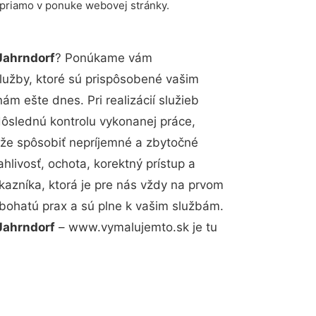
 priamo v ponuke webovej stránky.
Jahrndorf
? Ponúkame vám
lužby, ktoré sú prispôsobené vašim
m ešte dnes. Pri realizácií služieb
dôslednú kontrolu vykonanej práce,
že spôsobiť nepríjemné a zbytočné
hlivosť, ochota, korektný prístup a
azníka, ktorá je pre nás vždy na prvom
 bohatú prax a sú plne k vašim službám.
Jahrndorf
– www.vymalujemto.sk je tu