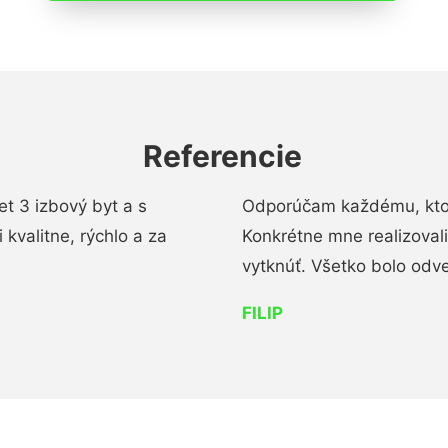
Referencie
t 3 izbový byt a s
Odporúčam každému, kto 
kvalitne, rýchlo a za
Konkrétne mne realizoval
vytknúť. Všetko bolo od
FILIP