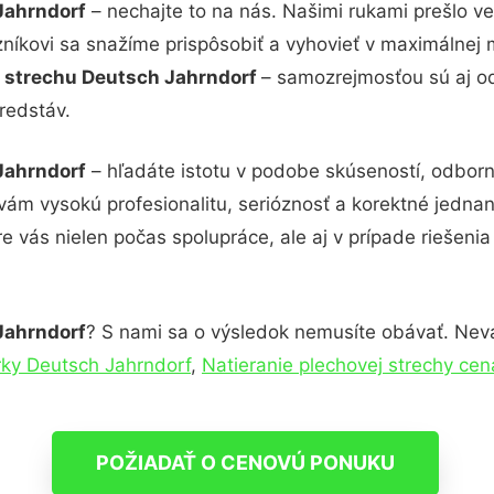
Jahrndorf
– nechajte to na nás. Našimi rukami prešlo 
zníkovi sa snažíme prispôsobiť a vyhovieť v maximálnej 
 strechu Deutsch Jahrndorf
– samozrejmosťou sú aj od
redstáv.
Jahrndorf
– hľadáte istotu v podobe skúseností, odborn
ám vysokú profesionalitu, serióznosť a korektné jedna
e vás nielen počas spolupráce, ale aj v prípade riešeni
Jahrndorf
? S nami sa o výsledok nemusíte obávať. Neváh
rky Deutsch Jahrndorf
,
Natieranie plechovej strechy ce
POŽIADAŤ O CENOVÚ PONUKU