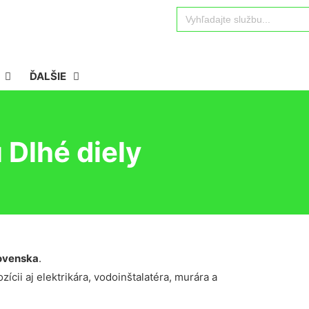
Search
for:
ĎALŠIE
Dlhé diely
ovenska
.
ícii aj elektrikára, vodoinštalatéra, murára a