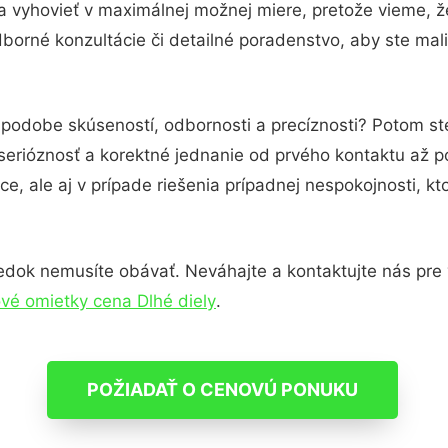
a vyhovieť v maximálnej možnej miere, pretože vieme, 
borné konzultácie či detailné poradenstvo, aby ste mali
v podobe skúseností, odbornosti a precíznosti? Potom s
serióznosť a korektné jednanie od prvého kontaktu až 
e, ale aj v prípade riešenia prípadnej nespokojnosti, kt
edok nemusíte obávať. Neváhajte a kontaktujte nás pre via
ové omietky cena Dlhé diely
.
POŽIADAŤ O CENOVÚ PONUKU