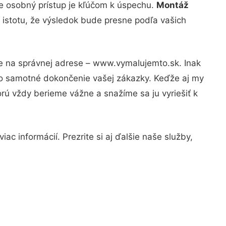
že osobný prístup je kľúčom k úspechu.
Montáž
 istotu, že výsledok bude presne podľa vašich
te na správnej adrese – www.vymalujemto.sk. Inak
po samotné dokončenie vašej zákazky. Keďže aj my
orú vždy berieme vážne a snažíme sa ju vyriešiť k
c informácií. Prezrite si aj ďalšie naše služby,