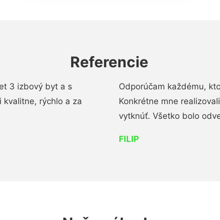
Referencie
t 3 izbový byt a s
Odporúčam každému, kto 
kvalitne, rýchlo a za
Konkrétne mne realizoval
vytknúť. Všetko bolo od
FILIP