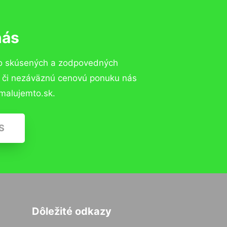
nás
to skúsených a zodpovedných
ií či nezáväznú cenovú ponuku nás
malujemto.sk.
S
Dôležité odkazy