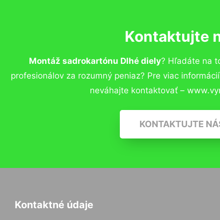
Kontaktujte 
Montáž sadrokartónu Dlhé diely
? Hľadáte na 
profesionálov za rozumný peniaz? Pre viac informác
neváhajte kontaktovať – www.vy
KONTAKTUJTE NÁ
Kontaktné údaje