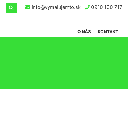
Search Button
info@vymalujemto.sk
0910 100 717
O NÁS
KONTAKT