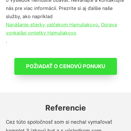
o výsledok nemusíte obávať. Neváhajte a kontaktujte
nás pre viac informácií. Prezrite si aj ďalšie naše
služby, ako napríklad
Nanášanie stierky valčekom Hamuliakovo
,
Oprava
vonkajšej omietky Hamuliakovo
.
POŽIADAŤ O CENOVÚ PONUKU
Referencie
Cez túto spoločnosť som si nechal vymaľovať
komplet 3 izbový byt a s výsledkom som