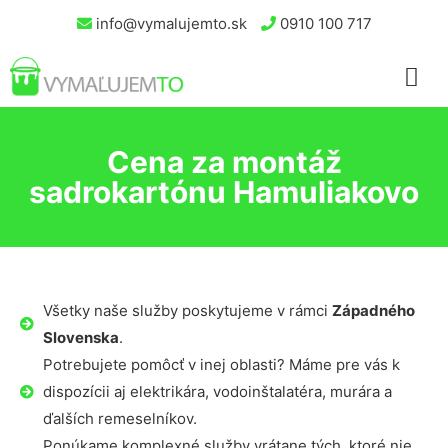
info@vymalujemto.sk
0910 100 717
Cena za montáž
sadrokartónu Hamuliakovo
Všetky naše služby poskytujeme v rámci
Západného
Slovenska
.
Potrebujete pomôcť v inej oblasti? Máme pre vás k
dispozícii aj elektrikára, vodoinštalatéra, murára a
ďalších remeselníkov.
Ponúkame komplexné služby vrátane tých, ktoré nie