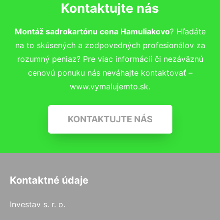
Kontaktujte nás
Montáž sadrokartónu cena Hamuliakovo
? Hľadáte
na to skúsených a zodpovedných profesionálov za
rozumný peniaz? Pre viac informácií či nezáväznú
cenovú ponuku nás neváhajte kontaktovať –
www.vymalujemto.sk.
KONTAKTUJTE NÁS
Kontaktné údaje
Investav s. r. o.