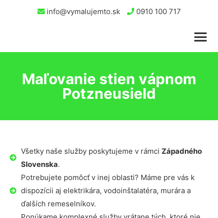
info@vymalujemto.sk
0910 100 717
Maľovanie stien vápnom
Potzneusield
Všetky naše služby poskytujeme v rámci
Západného
Slovenska
.
Potrebujete pomôcť v inej oblasti? Máme pre vás k
dispozícii aj elektrikára, vodoinštalatéra, murára a
ďalších remeselníkov.
Ponúkame komplexné služby vrátane tých, ktoré nie