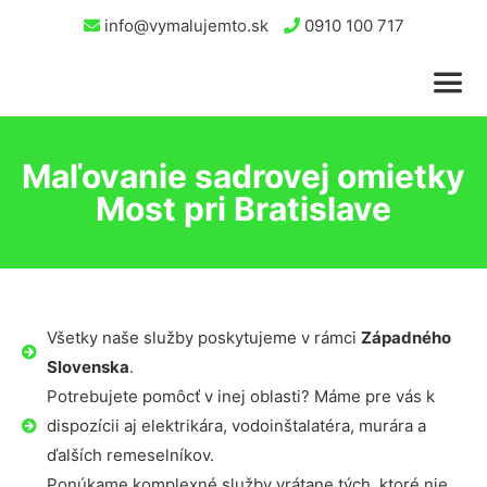
info@vymalujemto.sk
0910 100 717
Maľovanie sadrovej omietky
Most pri Bratislave
Všetky naše služby poskytujeme v rámci
Západného
Slovenska
.
Potrebujete pomôcť v inej oblasti? Máme pre vás k
dispozícii aj elektrikára, vodoinštalatéra, murára a
ďalších remeselníkov.
Ponúkame komplexné služby vrátane tých, ktoré nie