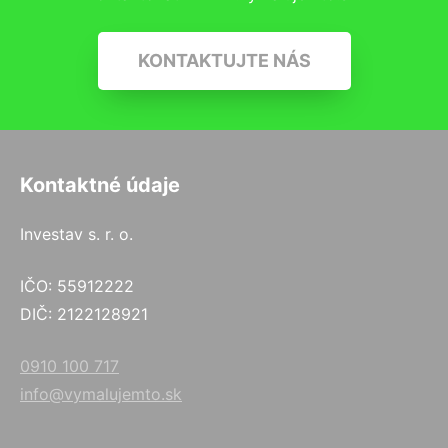
KONTAKTUJTE NÁS
Kontaktné údaje
Investav s. r. o.
IČO: 55912222
DIČ: 2122128921
0910 100 717
info@vymalujemto.sk