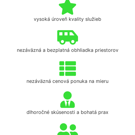
vysoká úroveň kvality služieb
nezáväzná a bezplatná obhliadka priestorov
nezáväzná cenová ponuka na mieru
dlhoročné skúsenosti a bohatá prax