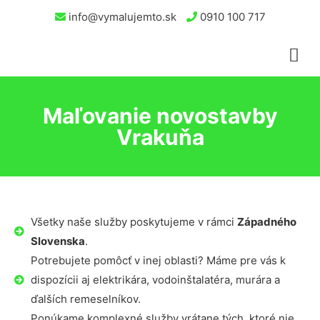
info@vymalujemto.sk
0910 100 717
Maľovanie novostavby
Vrakuňa
Všetky naše služby poskytujeme v rámci
Západného
Slovenska
.
Potrebujete pomôcť v inej oblasti? Máme pre vás k
dispozícii aj elektrikára, vodoinštalatéra, murára a
ďalších remeselníkov.
Ponúkame komplexné služby vrátane tých, ktoré nie