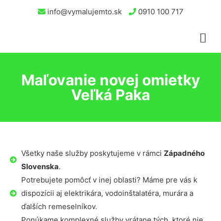
info@vymalujemto.sk
0910 100 717
Maľovanie novej omietky
Veľká Paka
Všetky naše služby poskytujeme v rámci
Západného
Slovenska
.
Potrebujete pomôcť v inej oblasti? Máme pre vás k
dispozícii aj elektrikára, vodoinštalatéra, murára a
ďalších remeselníkov.
Ponúkame komplexné služby vrátane tých, ktoré nie