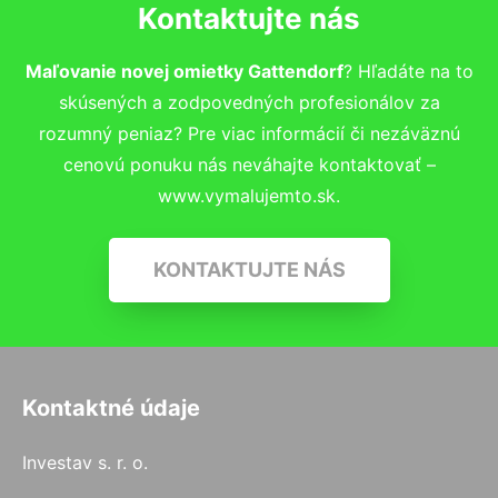
Kontaktujte nás
Maľovanie novej omietky Gattendorf
? Hľadáte na to
skúsených a zodpovedných profesionálov za
rozumný peniaz? Pre viac informácií či nezáväznú
cenovú ponuku nás neváhajte kontaktovať –
www.vymalujemto.sk.
KONTAKTUJTE NÁS
Kontaktné údaje
Investav s. r. o.