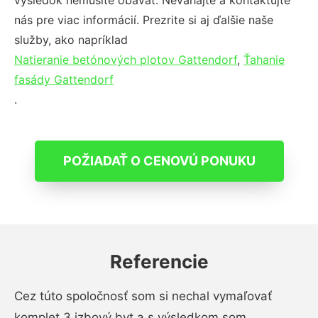
výsledok nemusíte obávať. Neváhajte a kontaktujte
nás pre viac informácií. Prezrite si aj ďalšie naše
služby, ako napríklad
Natieranie betónových plotov Gattendorf
,
Ťahanie
fasády Gattendorf
.
POŽIADAŤ O CENOVÚ PONUKU
Referencie
Cez túto spoločnosť som si nechal vymaľovať
komplet 3 izbový byt a s výsledkom som