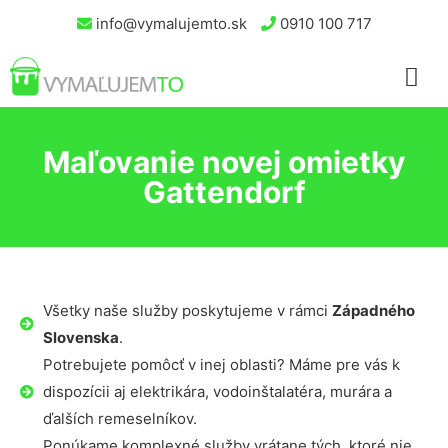
info@vymalujemto.sk
0910 100 717
Maľovanie novej omietky
Gattendorf
Všetky naše služby poskytujeme v rámci
Západného
Slovenska
.
Potrebujete pomôcť v inej oblasti? Máme pre vás k
dispozícii aj elektrikára, vodoinštalatéra, murára a
ďalších remeselníkov.
Ponúkame komplexné služby vrátane tých, ktoré nie