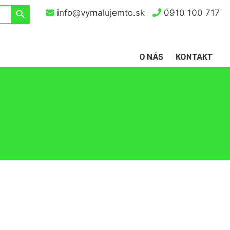
Search Button
info@vymalujemto.sk
0910 100 717
O NÁS
KONTAKT