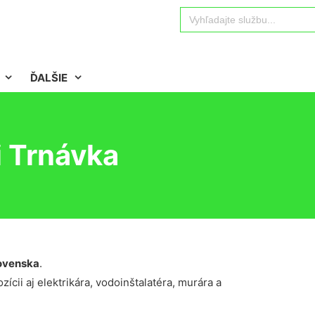
Search
for:
ĎALŠIE
i Trnávka
ovenska
.
ícii aj elektrikára, vodoinštalatéra, murára a