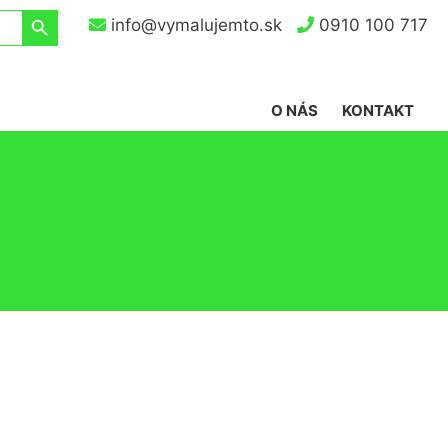
Search Button
info@vymalujemto.sk
0910 100 717
O NÁS
KONTAKT