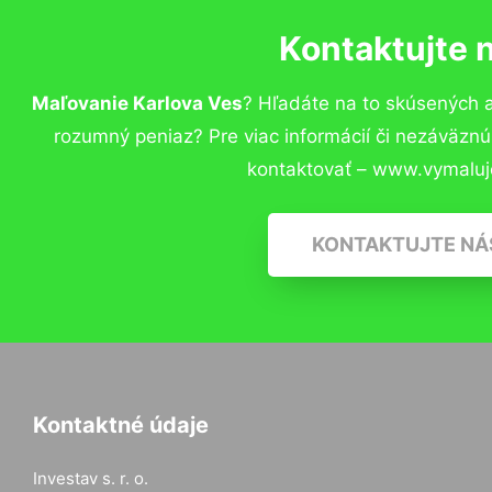
Kontaktujte 
Maľovanie Karlova Ves
? Hľadáte na to skúsených 
rozumný peniaz? Pre viac informácií či nezáväzn
kontaktovať – www.vymaluj
KONTAKTUJTE NÁ
Kontaktné údaje
Investav s. r. o.