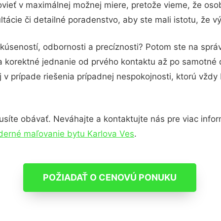
vieť v maximálnej možnej miere, pretože vieme, že oso
ácie či detailné poradenstvo, aby ste mali istotu, že 
skúseností, odbornosti a precíznosti? Potom ste na spr
 a korektné jednanie od prvého kontaktu až po samotné
j v prípade riešenia prípadnej nespokojnosti, ktorú vždy
íte obávať. Neváhajte a kontaktujte nás pre viac informá
erné maľovanie bytu Karlova Ves
.
POŽIADAŤ O CENOVÚ PONUKU