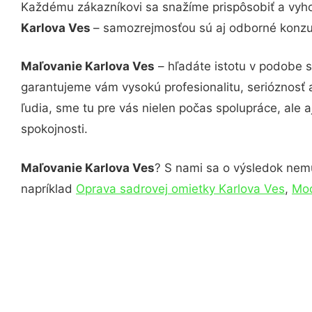
Každému zákazníkovi sa snažíme prispôsobiť a vyho
Karlova Ves
– samozrejmosťou sú aj odborné konzult
Maľovanie Karlova Ves
– hľadáte istotu v podobe 
garantujeme vám vysokú profesionalitu, serióznosť
ľudia, sme tu pre vás nielen počas spolupráce, ale a
spokojnosti.
Maľovanie Karlova Ves
? S nami sa o výsledok nemus
napríklad
Oprava sadrovej omietky Karlova Ves
,
Mod