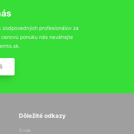
nás
a zodpovedných profesionálov za
ú cenovú ponuku nás neváhajte
emto.sk.
S
Dôležité odkazy
O nás