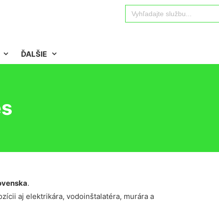
Search
for:
ĎALŠIE
es
ovenska
.
ícii aj elektrikára, vodoinštalatéra, murára a