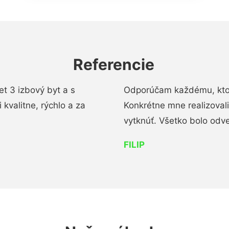
Referencie
t 3 izbový byt a s
Odporúčam každému, kto 
kvalitne, rýchlo a za
Konkrétne mne realizoval
vytknúť. Všetko bolo od
FILIP