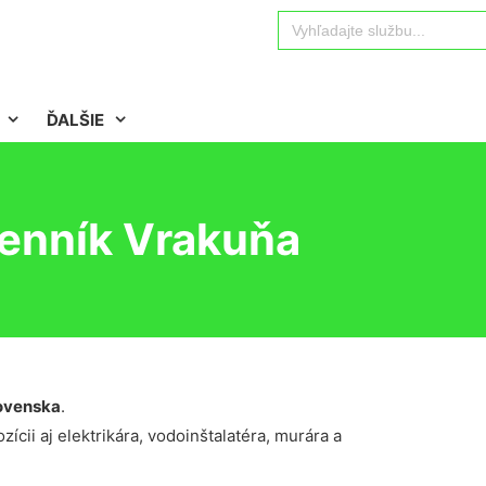
Search
for:
ĎALŠIE
cenník Vrakuňa
ovenska
.
ícii aj elektrikára, vodoinštalatéra, murára a