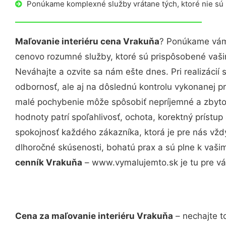
Ponúkame komplexné služby vrátane tých, ktoré nie sú
Maľovanie interiéru cena Vrakuňa
? Ponúkame vám 
cenovo rozumné služby, ktoré sú prispôsobené vaš
Neváhajte a ozvite sa nám ešte dnes. Pri realizácií
odbornosť, ale aj na dôslednú kontrolu vykonanej p
malé pochybenie môže spôsobiť nepríjemné a zbyto
hodnoty patrí spoľahlivosť, ochota, korektný príst
spokojnosť každého zákazníka, ktorá je pre nás vžd
dlhoročné skúsenosti, bohatú prax a sú plne k vaš
cenník Vrakuňa
– www.vymalujemto.sk je tu pre vá
Cena za maľovanie interiéru Vrakuňa
– nechajte t