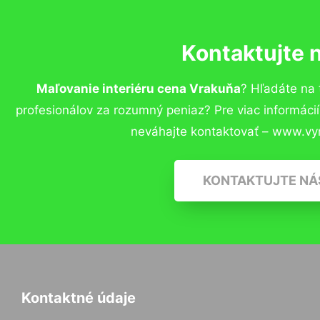
Kontaktujte 
Maľovanie interiéru cena Vrakuňa
? Hľadáte na
profesionálov za rozumný peniaz? Pre viac informác
neváhajte kontaktovať – www.vy
KONTAKTUJTE NÁ
Kontaktné údaje