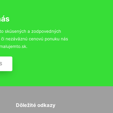
nás
 to skúsených a zodpovedných
ií či nezáväznú cenovú ponuku nás
malujemto.sk.
S
Dôležité odkazy