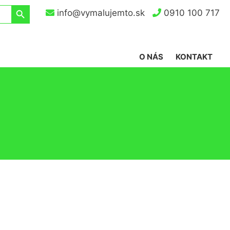
Search Button
info@vymalujemto.sk
0910 100 717
O NÁS
KONTAKT