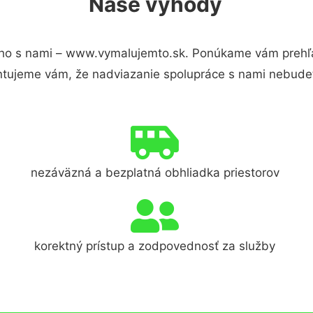
Naše výhody
ho s nami – www.vymalujemto.sk. Ponúkame vám prehľad
ntujeme vám, že nadviazanie spolupráce s nami nebudet
nezáväzná a bezplatná obhliadka priestorov
korektný prístup a zodpovednosť za služby