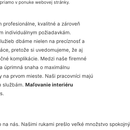
 priamo v ponuke webovej stránky.
profesionálne, kvalitné a zároveň
im individuálnym požiadavkám.
 služieb dbáme nielen na precíznosť a
ráce, pretože si uvedomujeme, že aj
čné komplikácie. Medzi naše firemné
up a úprimná snaha o maximálnu
y na prvom mieste. Naši pracovníci majú
im službám.
Maľovanie interiéru
s.
o na nás. Našimi rukami prešlo veľké množstvo spokojný