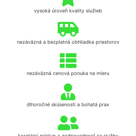
vysoká úroveň kvality služieb
nezáväzná a bezplatná obhliadka priestorov
nezáväzná cenová ponuka na mieru
dlhoročné skúsenosti a bohatá prax
korektný prístup a zodpovednosť za služby