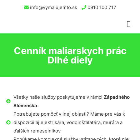
info@vymalujemto.sk
0910 100 717
Cenník maliarskych prác
Dlhé diely
Všetky naše služby poskytujeme v rámci
Západného
Slovenska
.
Potrebujete pomôcť v inej oblasti? Máme pre vás k
dispozícii aj elektrikára, vodoinštalatéra, murára a
ďalších remeselníkov.
Ponúkame komplexné služby vrátane tých, ktoré nie