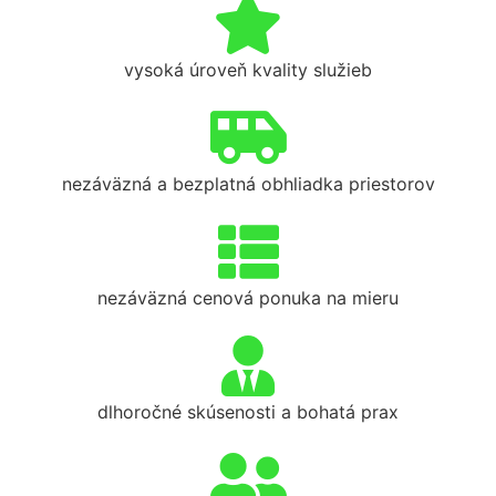
vysoká úroveň kvality služieb
nezáväzná a bezplatná obhliadka priestorov
nezáväzná cenová ponuka na mieru
dlhoročné skúsenosti a bohatá prax