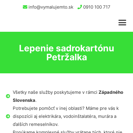
info@vymalujemto.sk
0910 100 717
Lepenie sadrokartónu
Petržalka
Všetky naše služby poskytujeme v rámci
Západného
Slovenska
.
Potrebujete pomôcť v inej oblasti? Máme pre vás k
dispozícii aj elektrikára, vodoinštalatéra, murára a
ďalších remeselníkov.
Ponúkame komplexné služby vrátane tých, ktoré nie