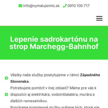
info@vymalujemto.sk
0910 100 717
Lepenie sadrokartónu na
strop Marchegg-Bahnhof
Všetky naše služby poskytujeme v rámci
Západného
Slovenska
.
Potrebujete pomôcť v inej oblasti? Máme pre vás k
dispozícii aj elektrikára, vodoinštalatéra, murára a
ďalších remeselníkov.
Ponúkame komplexné služby vrátane tých, ktoré nie