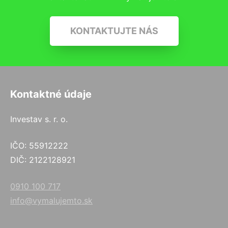
KONTAKTUJTE NÁS
Kontaktné údaje
Investav s. r. o.
IČO: 55912222
DIČ: 2122128921
0910 100 717
info@vymalujemto.sk