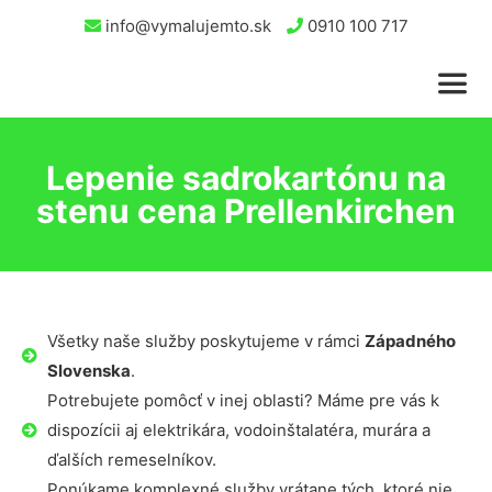
info@vymalujemto.sk
0910 100 717
Lepenie sadrokartónu na
stenu cena Prellenkirchen
Všetky naše služby poskytujeme v rámci
Západného
Slovenska
.
Potrebujete pomôcť v inej oblasti? Máme pre vás k
dispozícii aj elektrikára, vodoinštalatéra, murára a
ďalších remeselníkov.
Ponúkame komplexné služby vrátane tých, ktoré nie