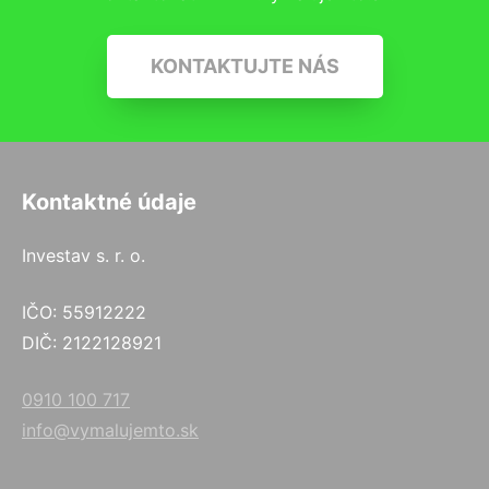
KONTAKTUJTE NÁS
Kontaktné údaje
Investav s. r. o.
IČO: 55912222
DIČ: 2122128921
0910 100 717
info@vymalujemto.sk