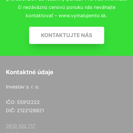
či nezáväznú cenovú ponuku nás neváhajte
kontaktovať – www.vymalujemto.sk.
KONTAKTUJTE NÁS
Kontaktné údaje
Investav s. r. o.
IČO: 55912222
DIČ: 2122128921
0910 100 717