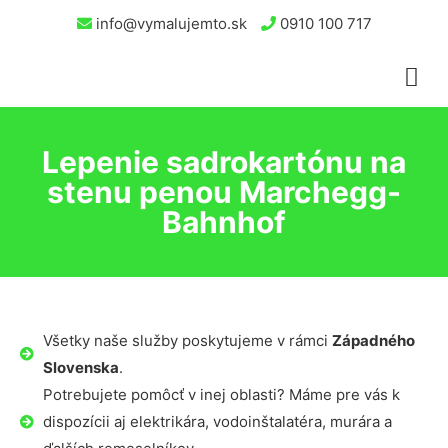
info@vymalujemto.sk
0910 100 717
Lepenie sadrokartónu na
stenu penou Marchegg-
Bahnhof
Všetky naše služby poskytujeme v rámci
Západného
Slovenska
.
Potrebujete pomôcť v inej oblasti? Máme pre vás k
dispozícii aj elektrikára, vodoinštalatéra, murára a