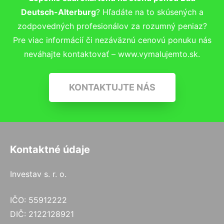
Deutsch-Alterburg
? Hľadáte na to skúsených a
zodpovedných profesionálov za rozumný peniaz?
Pre viac informácií či nezáväznú cenovú ponuku nás
neváhajte kontaktovať – www.vymalujemto.sk.
KONTAKTUJTE NÁS
Kontaktné údaje
Investav s. r. o.
IČO: 55912222
DIČ: 2122128921