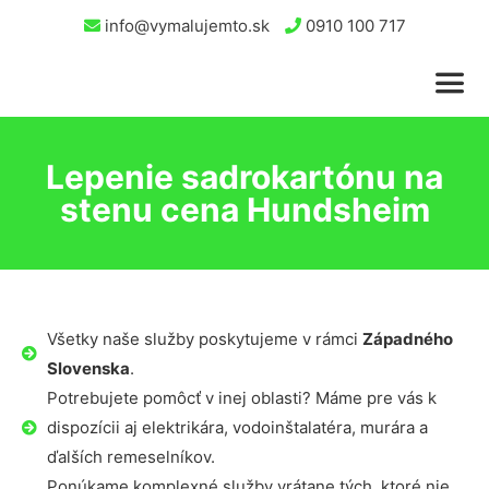
info@vymalujemto.sk
0910 100 717
Lepenie sadrokartónu na
stenu cena Hundsheim
Všetky naše služby poskytujeme v rámci
Západného
Slovenska
.
Potrebujete pomôcť v inej oblasti? Máme pre vás k
dispozícii aj elektrikára, vodoinštalatéra, murára a
ďalších remeselníkov.
Ponúkame komplexné služby vrátane tých, ktoré nie