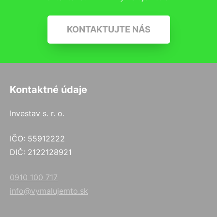
KONTAKTUJTE NÁS
Kontaktné údaje
Investav s. r. o.
IČO: 55912222
DIČ: 2122128921
0910 100 717
info@vymalujemto.sk