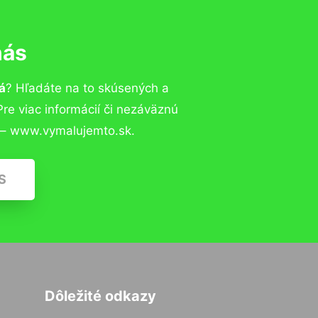
nás
á
? Hľadáte na to skúsených a
e viac informácií či nezáväznú
 – www.vymalujemto.sk.
S
Dôležité odkazy