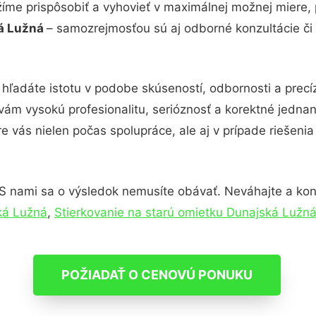
žíme prispôsobiť a vyhovieť v maximálnej možnej miere, 
ká Lužná
– samozrejmosťou sú aj odborné konzultácie či 
 hľadáte istotu v podobe skúseností, odbornosti a precí
ám vysokú profesionalitu, serióznosť a korektné jedna
e vás nielen počas spolupráce, ale aj v prípade riešeni
S nami sa o výsledok nemusíte obávať. Neváhajte a kontak
ká Lužná
,
Stierkovanie na starú omietku Dunajská Lužn
POŽIADAŤ O CENOVÚ PONUKU