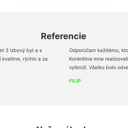
Referencie
t 3 izbový byt a s
Odporúčam každému, kto 
kvalitne, rýchlo a za
Konkrétne mne realizoval
vytknúť. Všetko bolo od
FILIP