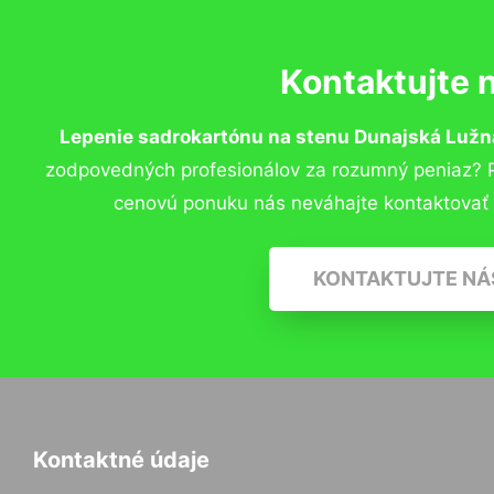
Kontaktujte 
Lepenie sadrokartónu na stenu Dunajská Lužn
zodpovedných profesionálov za rozumný peniaz? Pr
cenovú ponuku nás neváhajte kontaktovať
KONTAKTUJTE NÁ
Kontaktné údaje