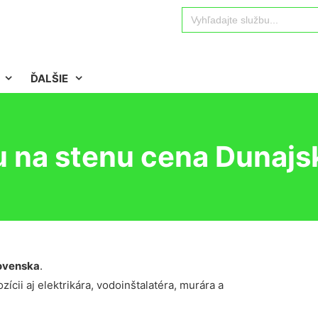
Search
for:
ĎALŠIE
u na stenu cena Dunajs
ovenska
.
ícii aj elektrikára, vodoinštalatéra, murára a