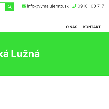
Search Button
info@vymalujemto.sk
0910 100 717
O NÁS
KONTAKT
ká Lužná