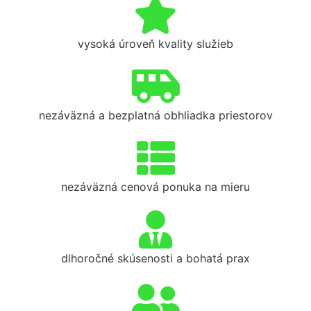
vysoká úroveň kvality služieb
nezáväzná a bezplatná obhliadka priestorov
nezáväzná cenová ponuka na mieru
dlhoročné skúsenosti a bohatá prax