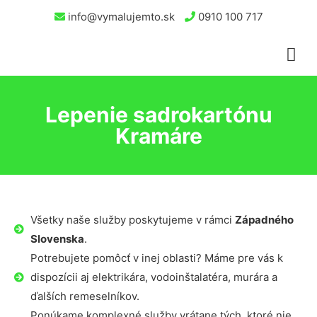
info@vymalujemto.sk
0910 100 717
Lepenie sadrokartónu
Kramáre
Všetky naše služby poskytujeme v rámci
Západného
Slovenska
.
Potrebujete pomôcť v inej oblasti? Máme pre vás k
dispozícii aj elektrikára, vodoinštalatéra, murára a
ďalších remeselníkov.
Ponúkame komplexné služby vrátane tých, ktoré nie