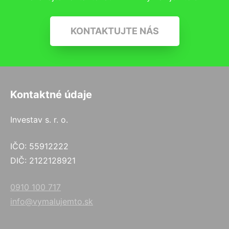
KONTAKTUJTE NÁS
Kontaktné údaje
Investav s. r. o.
IČO: 55912222
DIČ: 2122128921
0910 100 717
info@vymalujemto.sk