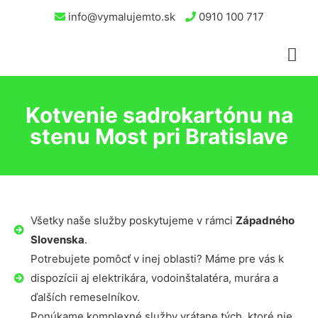
info@vymalujemto.sk
0910 100 717
Kotvenie sadrokartónu na
stenu Most pri Bratislave
Všetky naše služby poskytujeme v rámci
Západného
Slovenska
.
Potrebujete pomôcť v inej oblasti? Máme pre vás k
dispozícii aj elektrikára, vodoinštalatéra, murára a
ďalších remeselníkov.
Ponúkame komplexné služby vrátane tých, ktoré nie