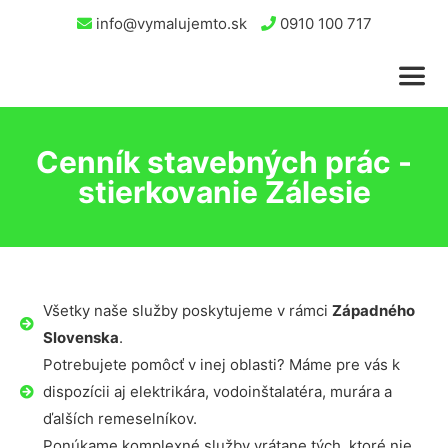
info@vymalujemto.sk
0910 100 717
Cenník stavebných prác -
stierkovanie Zálesie
Všetky naše služby poskytujeme v rámci
Západného
Slovenska
.
Potrebujete pomôcť v inej oblasti? Máme pre vás k
dispozícii aj elektrikára, vodoinštalatéra, murára a
ďalších remeselníkov.
Ponúkame komplexné služby vrátane tých, ktoré nie