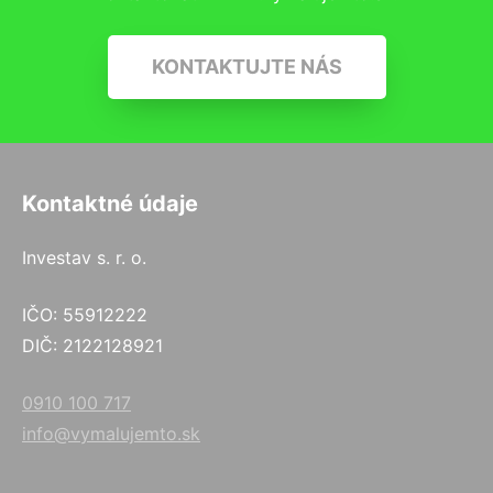
KONTAKTUJTE NÁS
Kontaktné údaje
Investav s. r. o.
IČO: 55912222
DIČ: 2122128921
0910 100 717
info@vymalujemto.sk