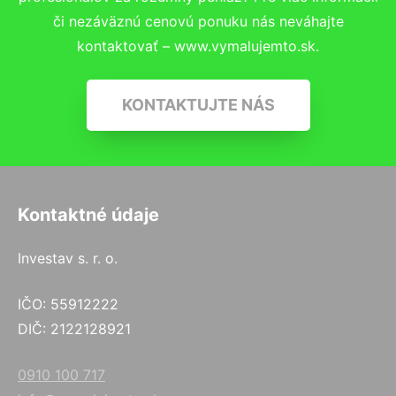
či nezáväznú cenovú ponuku nás neváhajte
kontaktovať – www.vymalujemto.sk.
KONTAKTUJTE NÁS
Kontaktné údaje
Investav s. r. o.
IČO: 55912222
DIČ: 2122128921
0910 100 717