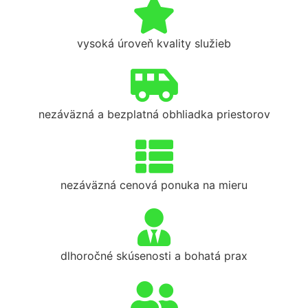
vysoká úroveň kvality služieb
nezáväzná a bezplatná obhliadka priestorov
nezáväzná cenová ponuka na mieru
dlhoročné skúsenosti a bohatá prax