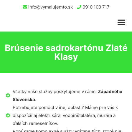
info@vymalujemto.sk
0910 100 717
Brúsenie sadrokartónu Zlaté
Klasy
Všetky naše služby poskytujeme v rámci
Západného
Slovenska
.
Potrebujete pomôcť v inej oblasti? Máme pre vás k
dispozícii aj elektrikára, vodoinštalatéra, murára a
ďalších remeselníkov.
Ponúkame komplexné služby vrátane tých, ktoré nie