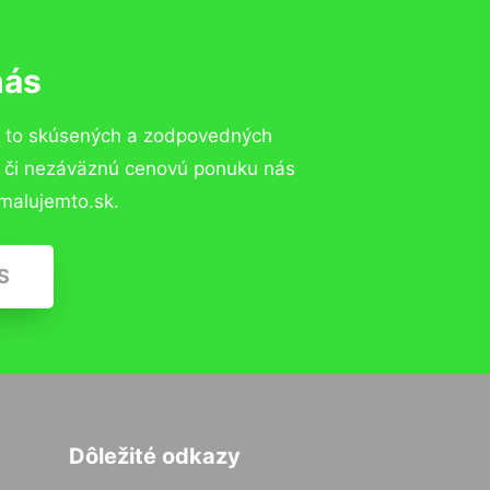
nás
a to skúsených a zodpovedných
ií či nezáväznú cenovú ponuku nás
malujemto.sk.
S
Dôležité odkazy