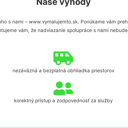
Naše výhody
oho s nami – www.vymalujemto.sk. Ponúkame vám prehľa
ntujeme vám, že nadviazanie spolupráce s nami nebudet
nezáväzná a bezplatná obhliadka priestorov
korektný prístup a zodpovednosť za služby