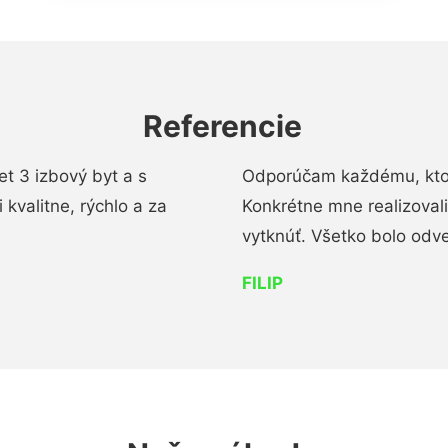
Referencie
t 3 izbový byt a s
Odporúčam každému, kto 
kvalitne, rýchlo a za
Konkrétne mne realizoval
vytknúť. Všetko bolo od
FILIP