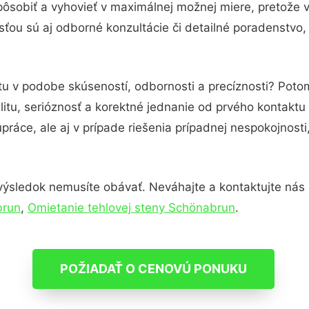
pôsobiť a vyhovieť v maximálnej možnej miere, pretože 
ťou sú aj odborné konzultácie či detailné poradenstvo, 
tu v podobe skúseností, odbornosti a precíznosti? Pot
itu, serióznosť a korektné jednanie od prvého kontakt
práce, ale aj v prípade riešenia prípadnej nespokojnosti
výsledok nemusíte obávať. Neváhajte a kontaktujte nás pre
brun
,
Omietanie tehlovej steny Schönabrun
.
POŽIADAŤ O CENOVÚ PONUKU