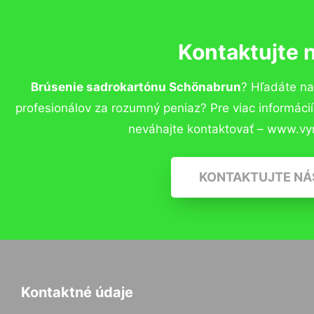
Kontaktujte 
Brúsenie sadrokartónu Schönabrun
? Hľadáte n
profesionálov za rozumný peniaz? Pre viac informác
neváhajte kontaktovať – www.vy
KONTAKTUJTE NÁ
Kontaktné údaje