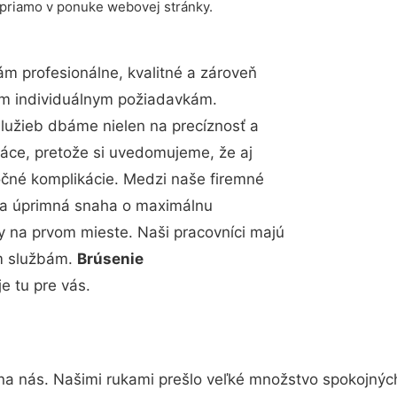
 priamo v ponuke webovej stránky.
m profesionálne, kvalitné a zároveň
im individuálnym požiadavkám.
 služieb dbáme nielen na precíznosť a
ráce, pretože si uvedomujeme, že aj
čné komplikácie. Medzi naše firemné
up a úprimná snaha o maximálnu
y na prvom mieste. Naši pracovníci majú
im službám.
Brúsenie
 tu pre vás.
na nás. Našimi rukami prešlo veľké množstvo spokojnýc