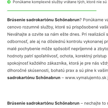
Ponúkame komplexné služby vrátane tých, ktoré nie sú
Brúsenie sadrokartónu Schönabrun
? Ponúkame vá
cenovo rozumné služby, ktoré sú prispôsobené vaš
Neváhajte a ozvite sa nám ešte dnes. Pri realizácií
odbornosť, ale aj na dôslednú kontrolu vykonanej p
malé pochybenie môže spôsobiť nepríjemné a zbyto
hodnoty patrí spoľahlivosť, ochota, korektný príst
spokojnosť každého zákazníka, ktorá je pre nás vžd
dlhoročné skúsenosti, bohatú prax a sú plne k vaš
sadrokartónu Schönabrun
– www.vymalujemto.sk je
Brúsenie sadrokartónu Schönabrun
– nechajte to 