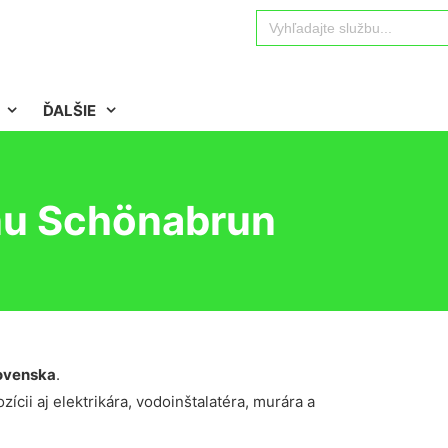
Search
for:
ĎALŠIE
nu Schönabrun
ovenska
.
ícii aj elektrikára, vodoinštalatéra, murára a