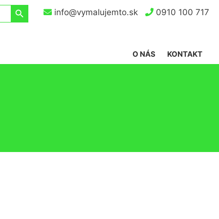
Search Button
info@vymalujemto.sk
0910 100 717
O NÁS
KONTAKT