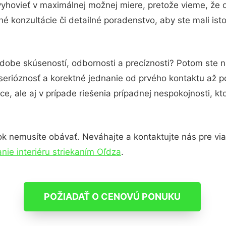
vyhovieť v maximálnej možnej miere, pretože vieme, že 
é konzultácie či detailné poradenstvo, aby ste mali ist
odobe skúseností, odbornosti a precíznosti? Potom ste 
serióznosť a korektné jednanie od prvého kontaktu až 
e, ale aj v prípade riešenia prípadnej nespokojnosti, kt
k nemusíte obávať. Neváhajte a kontaktujte nás pre viac 
nie interiéru striekaním Oľdza
.
POŽIADAŤ O CENOVÚ PONUKU