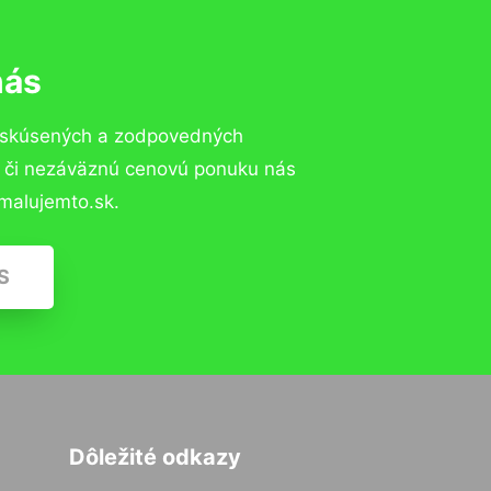
nás
o skúsených a zodpovedných
ií či nezáväznú cenovú ponuku nás
malujemto.sk.
S
Dôležité odkazy