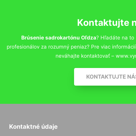
Kontaktujte 
Brúsenie sadrokartónu Oľdza
? Hľadáte na t
profesionálov za rozumný peniaz? Pre viac informác
neváhajte kontaktovať – www.vy
KONTAKTUJTE NÁ
Kontaktné údaje