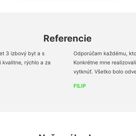
Referencie
t 3 izbový byt a s
Odporúčam každému, kto 
kvalitne, rýchlo a za
Konkrétne mne realizoval
vytknúť. Všetko bolo od
FILIP