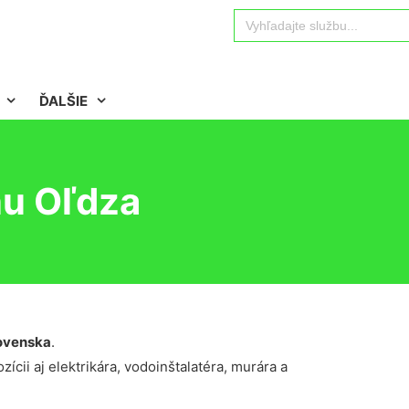
Search
for:
ĎALŠIE
nu Oľdza
ovenska
.
ícii aj elektrikára, vodoinštalatéra, murára a