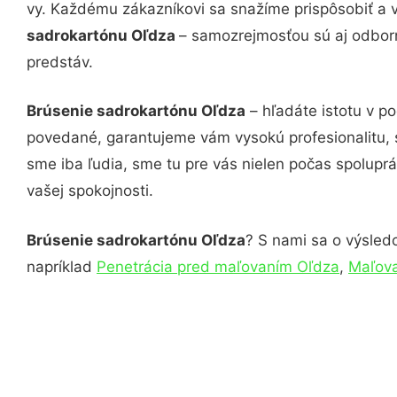
vy. Každému zákazníkovi sa snažíme prispôsobiť a 
sadrokartónu Oľdza
– samozrejmosťou sú aj odborn
predstáv.
Brúsenie sadrokartónu Oľdza
– hľadáte istotu v p
povedané, garantujeme vám vysokú profesionalitu, 
sme iba ľudia, sme tu pre vás nielen počas spoluprác
vašej spokojnosti.
Brúsenie sadrokartónu Oľdza
? S nami sa o výsledo
napríklad
Penetrácia pred maľovaním Oľdza
,
Maľova