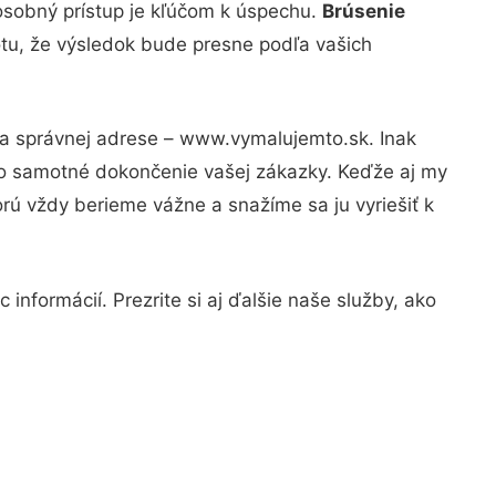
osobný prístup je kľúčom k úspechu.
Brúsenie
otu, že výsledok bude presne podľa vašich
na správnej adrese – www.vymalujemto.sk. Inak
po samotné dokončenie vašej zákazky. Keďže aj my
orú vždy berieme vážne a snažíme sa ju vyriešiť k
informácií. Prezrite si aj ďalšie naše služby, ako