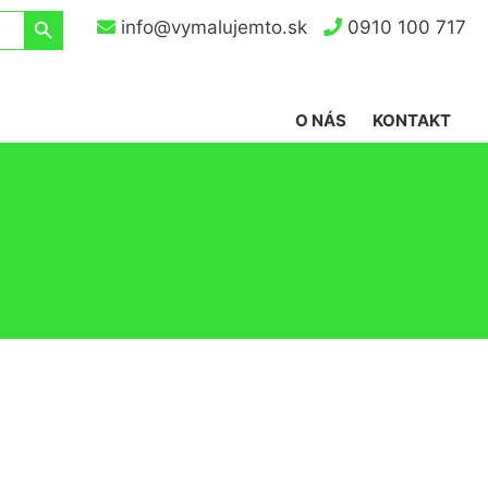
Search Button
info@vymalujemto.sk
0910 100 717
O NÁS
KONTAKT