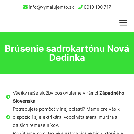
info@vymalujemto.sk
0910 100 717
Brúsenie sadrokartónu Nová
Dedinka
Všetky naše služby poskytujeme v rámci
Západného
Slovenska
.
Potrebujete pomôcť v inej oblasti? Máme pre vás k
dispozícii aj elektrikára, vodoinštalatéra, murára a
ďalších remeselníkov.
Ponúkame komplexné služby vrátane tých, ktoré nie