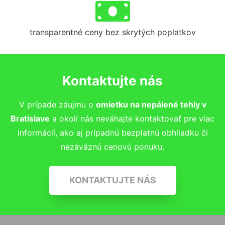
transparentné ceny bez skrytých poplatkov
Kontaktujte nás
V prípade záujmu o
omietku na nepálené tehly
v
Bratislave
a okolí nás neváhajte kontaktovať pre viac
informácií, ako aj prípadnú bezplatnú obhliadku či
nezáväznú cenovú ponuku.
KONTAKTUJTE NÁS