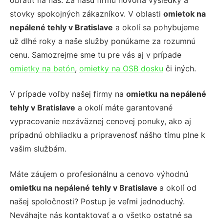
obrátiť na nás. Za našu firmu hovoria výsledky a
stovky spokojných zákazníkov. V oblasti
omietok na
nepálené tehly v Bratislave
a okolí sa pohybujeme
už dlhé roky a naše služby ponúkame za rozumnú
cenu. Samozrejme sme tu pre vás aj v prípade
omietky na betón
,
omietky na OSB dosku
či iných.
V prípade voľby našej firmy na
omietku na nepálené
tehly v Bratislave
a okolí máte garantované
vypracovanie nezáväznej cenovej ponuky, ako aj
prípadnú obhliadku a pripravenosť nášho tímu plne k
vašim službám.
Máte záujem o profesionálnu a cenovo výhodnú
omietku na nepálené tehly v Bratislave
a okolí od
našej spoločnosti? Postup je veľmi jednoduchý.
Neváhajte nás kontaktovať a o všetko ostatné sa