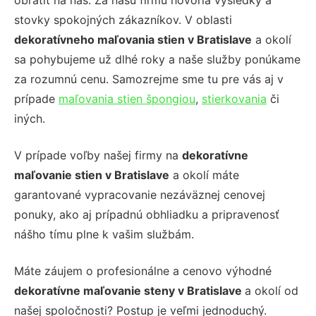
obrátiť na nás. Za našu firmu hovoria výsledky a
stovky spokojných zákazníkov. V oblasti
dekoratívneho maľovania stien v Bratislave
a okolí
sa pohybujeme už dlhé roky a naše služby ponúkame
za rozumnú cenu. Samozrejme sme tu pre vás aj v
prípade
maľovania stien špongiou
,
stierkovania
či
iných.
V prípade voľby našej firmy na
dekoratívne
maľovanie stien v Bratislave
a okolí máte
garantované vypracovanie nezáväznej cenovej
ponuky, ako aj prípadnú obhliadku a pripravenosť
nášho tímu plne k vašim službám.
Máte záujem o profesionálne a cenovo výhodné
dekoratívne maľovanie steny v Bratislave
a okolí od
našej spoločnosti? Postup je veľmi jednoduchý.