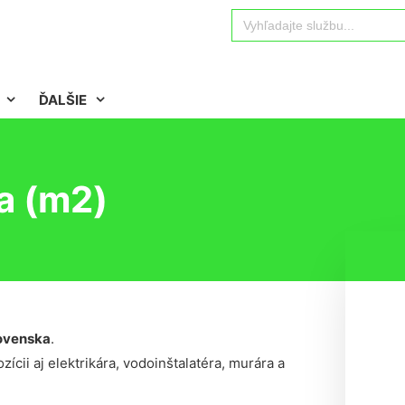
Search
for:
ĎALŠIE
a (m2)
ovenska
.
ícii aj elektrikára, vodoinštalatéra, murára a