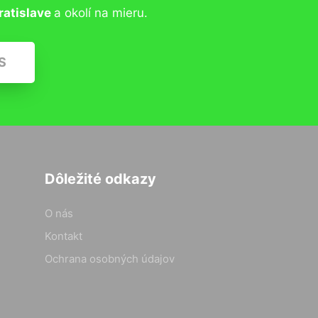
ratislave
a okolí na mieru.
S
Dôležité odkazy
O nás
Kontakt
Ochrana osobných údajov