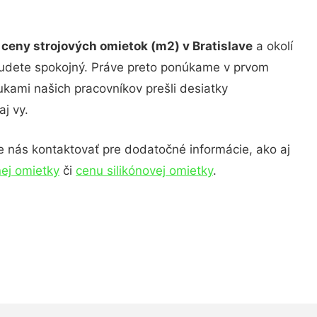
e
ceny strojových omietok (m2) v Bratislave
a okolí
budete spokojný. Práve preto ponúkame v prvom
ukami našich pracovníkov prešli desiatky
j vy.
 nás kontaktovať pre dodatočné informácie, ako aj
ej omietky
či
cenu silikónovej omietky
.