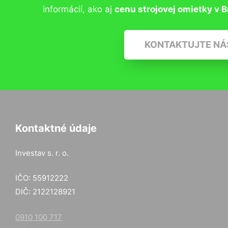
informácií, ako aj
cenu strojovej omietky v B
KONTAKTUJTE NÁ
Kontaktné údaje
Investav s. r. o.
IČO: 55912222
DIČ: 2122128921
0910 100 717