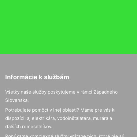
Informácie k službám
Všetky naše služby poskytujeme v rámci Západného
Slovenska.
Potrebujete pomôcť v inej oblasti? Máme pre vás k
dispozícii aj elektrikára, vodoinštalatéra, murára a
ďalších remeselníkov.
Ponúkame komplexné služby vrátane tých, ktoré nie sú