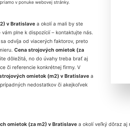
 priamo v ponuke webovej stránky.
2) v Bratislave
a okolí a mali by ste
ám plne k dispozícií – kontaktujte nás.
 sa odvíja od viacerých faktorov, preto
mieru.
Cena strojových omietok (za
čite dôležitá, no do úvahy treba brať aj
ce či referencie konkrétnej firmy. V
strojových omietok (m2) v Bratislave
a
e prípadných nedostatkov či akejkoľvek
ch omietok (za m2) v Bratislave
a okolí veľký dôraz aj 