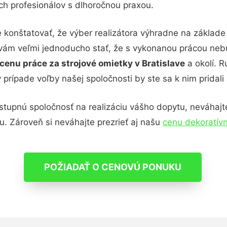
h profesionálov s dlhoročnou praxou.
konštatovať, že výber realizátora výhradne na základ
a vám veľmi jednoducho stať, že s vykonanou prácou ne
cenu práce za strojové omietky v Bratislave
a okolí. R
rípade voľby našej spoločnosti by ste sa k nim pridali a
tupnú spoločnosť na realizáciu vášho dopytu, neváhajte
u. Zároveň si neváhajte prezrieť aj našu
cenu dekoratívn
POŽIADAŤ O CENOVÚ PONUKU