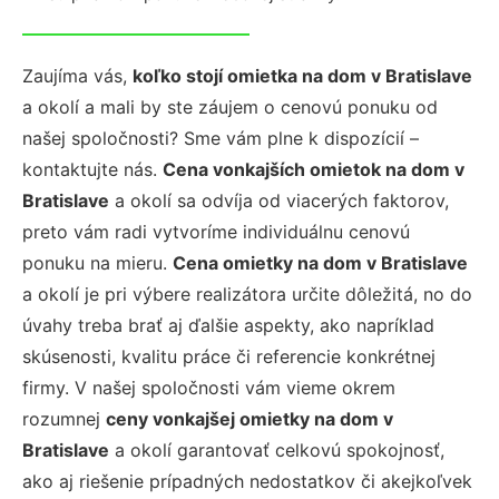
Zaujíma vás,
koľko stojí omietka na dom v Bratislave
a okolí a mali by ste záujem o cenovú ponuku od
našej spoločnosti? Sme vám plne k dispozícií –
kontaktujte nás.
Cena vonkajších omietok na dom v
Bratislave
a okolí sa odvíja od viacerých faktorov,
preto vám radi vytvoríme individuálnu cenovú
ponuku na mieru.
Cena omietky na dom v Bratislave
a okolí je pri výbere realizátora určite dôležitá, no do
úvahy treba brať aj ďalšie aspekty, ako napríklad
skúsenosti, kvalitu práce či referencie konkrétnej
firmy. V našej spoločnosti vám vieme okrem
rozumnej
ceny vonkajšej omietky na dom v
Bratislave
a okolí garantovať celkovú spokojnosť,
ako aj riešenie prípadných nedostatkov či akejkoľvek