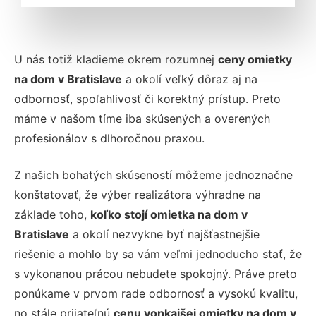
U nás totiž kladieme okrem rozumnej
ceny omietky
na dom v Bratislave
a okolí veľký dôraz aj na
odbornosť, spoľahlivosť či korektný prístup. Preto
máme v našom tíme iba skúsených a overených
profesionálov s dlhoročnou praxou.
Z našich bohatých skúseností môžeme jednoznačne
konštatovať, že výber realizátora výhradne na
základe toho,
koľko stojí omietka na dom v
Bratislave
a okolí nezvykne byť najšťastnejšie
riešenie a mohlo by sa vám veľmi jednoducho stať, že
s vykonanou prácou nebudete spokojný. Práve preto
ponúkame v prvom rade odbornosť a vysokú kvalitu,
no stále prijateľnú
cenu vonkajšej omietky na dom v