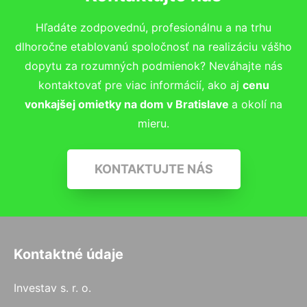
Hľadáte zodpovednú, profesionálnu a na trhu
dlhoročne etablovanú spoločnosť na realizáciu vášho
dopytu za rozumných podmienok? Neváhajte nás
kontaktovať pre viac informácií, ako aj
cenu
vonkajšej omietky na dom v Bratislave
a okolí na
mieru.
KONTAKTUJTE NÁS
Kontaktné údaje
Investav s. r. o.